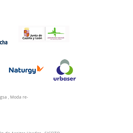
agsa
,
Moda re-