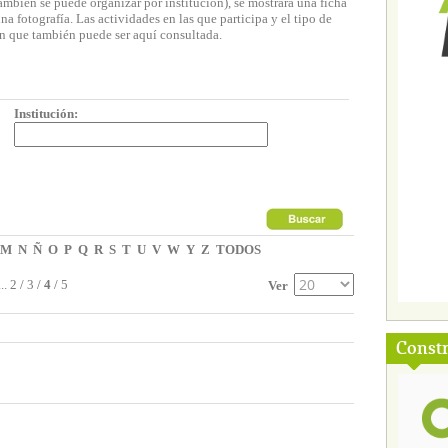
ambién se puede organizar por institución), se mostrará una ficha
 fotografía. Las actividades en las que participa y el tipo de
n que también puede ser aquí consultada.
Institución:
M
N
Ñ
O
P
Q
R
S
T
U
V
W
Y
Z
TODOS
...
2
/
3
/
4
/
5
Ver
Const