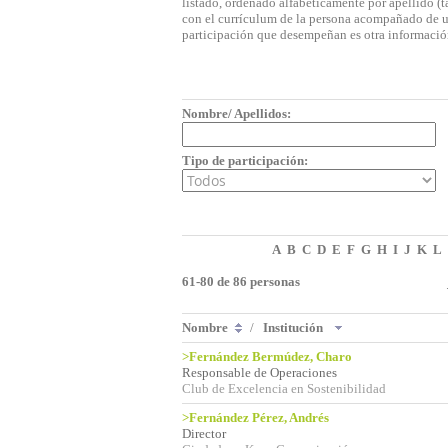
listado, ordenado alfabéticamente por apellido (t
con el currículum de la persona acompañado de una
participación que desempeñan es otra informació
Nombre/ Apellidos:
Tipo de participación:
A
B
C
D
E
F
G
H
I
J
K
L
61-80 de 86 personas
Nombre
/
Institución
>Fernández Bermúdez, Charo
Responsable de Operaciones
Club de Excelencia en Sostenibilidad
>Fernández Pérez, Andrés
Director