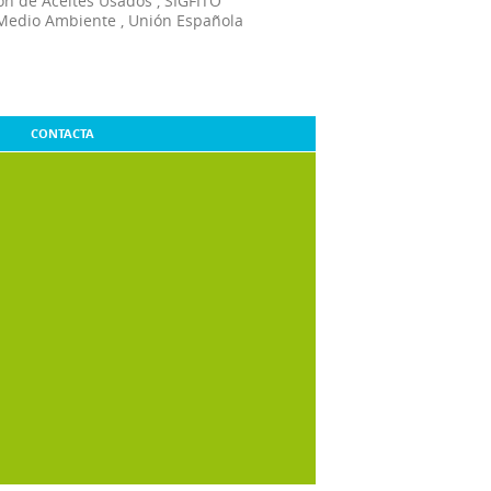
ón de Aceites Usados
,
SIGFITO
Medio Ambiente
,
Unión Española
CONTACTA