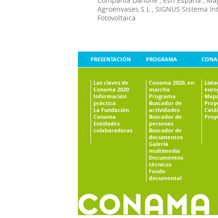
Compañía Danone
,
Esri España
,
Ma
Agroenvases S.L
,
SIGNUS Sistema In
Fotovoltaica
PRESENTACIÓN
PROGRAMA
CONA
Las claves de
Conama 2020, en
List
Conama 2020
marcha
euro
Información
Programa
Mapa
práctica
Buscador de
Proy
La Fundación
actividades
Catá
Conama
Buscador de
Proy
Entidades
personas
colaboradoras
Buscador de
documentos
Galería
multimedia
Documentos
técnicos
Fondo
documental