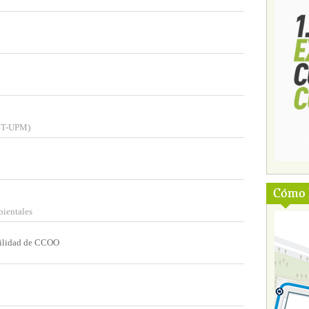
SyT-UPM)
Cómo l
ientales
vilidad de CCOO