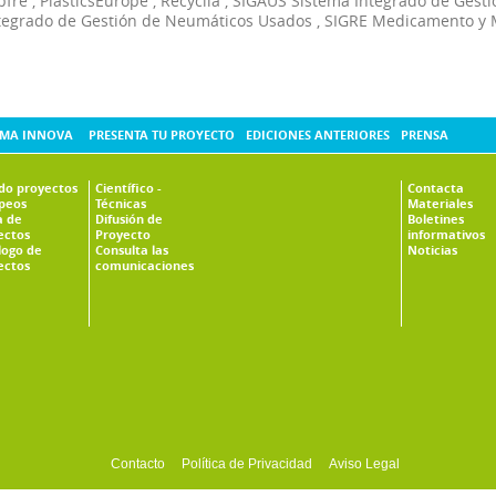
pfre
,
PlasticsEurope
,
Recyclia
,
SIGAUS Sistema Integrado de Gesti
tegrado de Gestión de Neumáticos Usados
,
SIGRE Medicamento y 
MA INNOVA
PRESENTA TU PROYECTO
EDICIONES ANTERIORES
PRENSA
ado proyectos
Científico -
Contacta
peos
Técnicas
Materiales
 de
Difusión de
Boletines
ectos
Proyecto
informativos
logo de
Consulta las
Noticias
ectos
comunicaciones
Contacto
Política de Privacidad
Aviso Legal