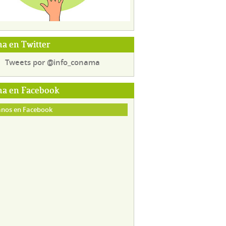
a en Twitter
Tweets por @info_conama
a en Facebook
nos en Facebook