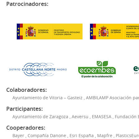
Patrocinadores:
Colaboradores:
Ayuntamiento de Vitoria – Gasteiz
,
AMBILAMP Asociación para
Participantes:
Ayuntamiento de Zaragoza
,
Aeversu
,
EMASESA
,
Fundación 
Cooperadores:
Bayer
,
Compañía Danone
,
Esri España
,
Mapfre
,
PlasticsEu