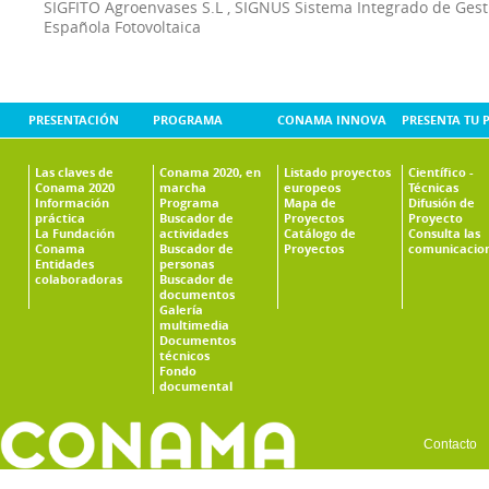
SIGFITO Agroenvases S.L
,
SIGNUS Sistema Integrado de Ges
Española Fotovoltaica
PRESENTACIÓN
PROGRAMA
CONAMA INNOVA
PRESENTA TU 
Las claves de
Conama 2020, en
Listado proyectos
Científico -
Conama 2020
marcha
europeos
Técnicas
Información
Programa
Mapa de
Difusión de
práctica
Buscador de
Proyectos
Proyecto
La Fundación
actividades
Catálogo de
Consulta las
Conama
Buscador de
Proyectos
comunicacio
Entidades
personas
colaboradoras
Buscador de
documentos
Galería
multimedia
Documentos
técnicos
Fondo
documental
Contacto