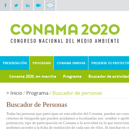
PRESENTACIÓN
PROGRAMA
CONAMA INNOVA
PRESENTA TU PROYECT
Conama 2020, en marcha
Programa
Buscador de activida
Documentos técnicos
Fondo documental
>
Inicio
/
Programa
/
Buscador de personas
Buscador de Personas
Todas las personas que participan en esta edición del Conama, pueden ser consu
criterios de búsqueda que pueden ayudarnos a localizarlas son: nombre o apelli
pertenecen, tipo de participación en Conama o la actividad en la que intervini
podemos acceder a la ficha de institución de cada uno de ellos. Al pinchar en c