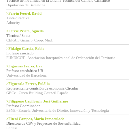
Técnico de movilidad en la Oficina Técnica del Cambio Climático
Diputación de Barcelona
>Ferrín Foord, David
Junta directiva
Arbocity
>Ferriz Prieto, Águeda
Técnica / Socia
CERAI / Garúa S. Coop. Mad.
>Fidalgo García, Pablo
Profesor asociado
FUNDICOT - Asociación Interprofesional de Ordenación del Territorio
>Figueras Ferrer, Eva
Profesor catedrático UB
Universidad de Barcelona
>Figuerola Ferrer, Eulàlia
Representante comisión de economía Circular
GBCe - Green Building Council España
>Filippone Capllonch, José Guillermo
Profesor Coordinador
ESNE - Escuela Universitaria de Diseño, Innovación y Tecnología
>Fiteni Campos, María Inmaculada
Directora de CSV y Proyectos de Sostenibilidad
Endesa