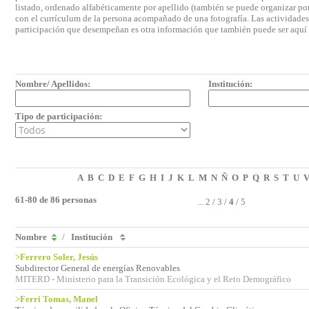
listado, ordenado alfabéticamente por apellido (también se puede organizar por 
con el currículum de la persona acompañado de una fotografía. Las actividades e
participación que desempeñan es otra información que también puede ser aquí
Nombre/ Apellidos:
Institución:
Tipo de participación:
A
B
C
D
E
F
G
H
I
J
K
L
M
N
Ñ
O
P
Q
R
S
T
U
61-80 de 86 personas
...
2
/
3
/
4
/
5
Nombre
/
Institución
>Ferrero Soler, Jesús
Subdirector General de energías Renovables
MITERD - Ministerio para la Transición Ecológica y el Reto Demográfico
>Ferri Tomas, Manel