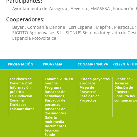
Participantes:
Ayuntamiento de Zaragoza
,
Aeversu
,
EMASESA
,
Fundación 
Cooperadores:
Bayer
,
Compañía Danone
,
Esri España
,
Mapfre
,
PlasticsEu
SIGFITO Agroenvases S.L
,
SIGNUS Sistema Integrado de Ges
Española Fotovoltaica
PRESENTACIÓN
PROGRAMA
CONAMA INNOVA
PRESENTA TU 
Las claves de
Conama 2020, en
Listado proyectos
Científico -
Conama 2020
marcha
europeos
Técnicas
Información
Programa
Mapa de
Difusión de
práctica
Buscador de
Proyectos
Proyecto
La Fundación
actividades
Catálogo de
Consulta las
Conama
Buscador de
Proyectos
comunicacio
Entidades
personas
colaboradoras
Buscador de
documentos
Galería
multimedia
Documentos
técnicos
Fondo