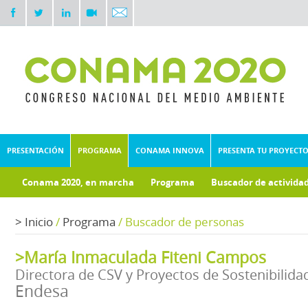
PRESENTACIÓN
PROGRAMA
CONAMA INNOVA
PRESENTA TU PROYECT
Conama 2020, en marcha
Programa
Buscador de activida
Documentos técnicos
Fondo documental
>
Inicio
/
Programa
/
Buscador de personas
>María Inmaculada Fiteni Campos
Directora de CSV y Proyectos de Sostenibilida
Endesa