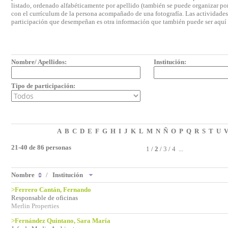
listado, ordenado alfabéticamente por apellido (también se puede organizar por 
con el currículum de la persona acompañado de una fotografía. Las actividades e
participación que desempeñan es otra información que también puede ser aquí
Nombre/ Apellidos:
Institución:
Tipo de participación:
A
B
C
D
E
F
G
H
I
J
K
L
M
N
Ñ
O
P
Q
R
S
T
U
21-40 de 86 personas
1
/
2
/
3
/
4
...
Nombre
/
Institución
>Ferrero Cantán, Fernando
Responsable de oficinas
Merlin Properties
>Fernández Quintano, Sara María