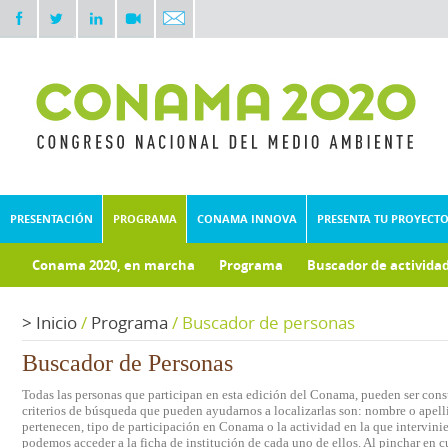
PRESENTACIÓN
PROGRAMA
CONAMA INNOVA
PRESENTA TU PROYECT
Conama 2020, en marcha
Programa
Buscador de activida
Documentos técnicos
Fondo documental
>
Inicio
/
Programa
/
Buscador de personas
Buscador de Personas
Todas las personas que participan en esta edición del Conama, pueden ser consu
criterios de búsqueda que pueden ayudarnos a localizarlas son: nombre o apelli
pertenecen, tipo de participación en Conama o la actividad en la que intervini
podemos acceder a la ficha de institución de cada uno de ellos. Al pinchar en c