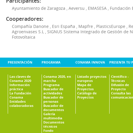
Participantes:
Ayuntamiento de Zaragoza
,
Aeversu
,
EMASESA
,
Fundación 
Cooperadores:
Compañía Danone
,
Esri España
,
Mapfre
,
PlasticsEurope
,
Re
Agroenvases S.L
,
SIGNUS Sistema Integrado de Gestión de 
Fotovoltaica
PRESENTACIÓN
PROGRAMA
CONAMA INNOVA
PRESENTA TU 
Las claves de
Conama 2020, en
Listado proyectos
Científico -
Conama 2020
marcha
europeos
Técnicas
Información
Programa
Mapa de
Difusión de
práctica
Buscador de
Proyectos
Proyecto
La Fundación
actividades
Catálogo de
Consulta las
Conama
Buscador de
Proyectos
comunicacio
Entidades
personas
colaboradoras
Buscador de
documentos
Galería
multimedia
Documentos
técnicos
Fondo