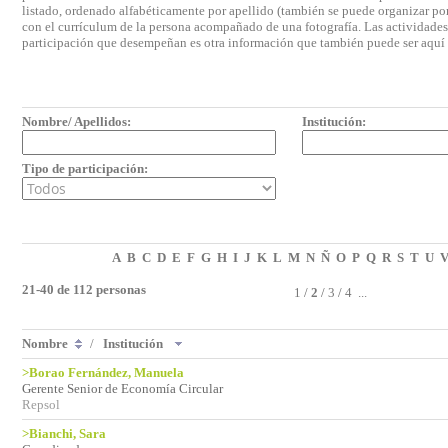
listado, ordenado alfabéticamente por apellido (también se puede organizar por 
con el currículum de la persona acompañado de una fotografía. Las actividades e
participación que desempeñan es otra información que también puede ser aquí
Nombre/ Apellidos:
Institución:
Tipo de participación:
A
B
C
D
E
F
G
H
I
J
K
L
M
N
Ñ
O
P
Q
R
S
T
U
21-40 de 112 personas
1
/
2
/
3
/
4
...
Nombre
/
Institución
>Borao Fernández, Manuela
Gerente Senior de Economía Circular
Repsol
>Bianchi, Sara