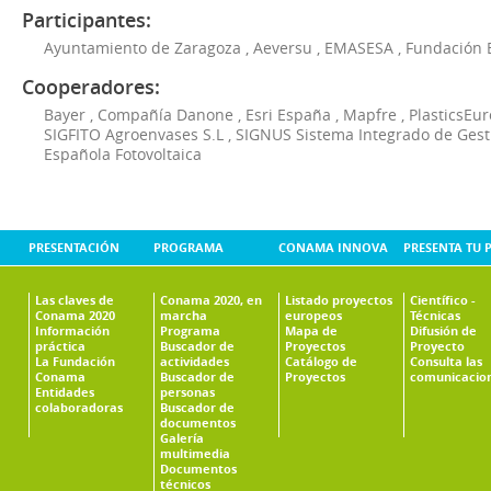
Participantes:
Ayuntamiento de Zaragoza
,
Aeversu
,
EMASESA
,
Fundación 
Cooperadores:
Bayer
,
Compañía Danone
,
Esri España
,
Mapfre
,
PlasticsEu
SIGFITO Agroenvases S.L
,
SIGNUS Sistema Integrado de Ges
Española Fotovoltaica
PRESENTACIÓN
PROGRAMA
CONAMA INNOVA
PRESENTA TU 
Las claves de
Conama 2020, en
Listado proyectos
Científico -
Conama 2020
marcha
europeos
Técnicas
Información
Programa
Mapa de
Difusión de
práctica
Buscador de
Proyectos
Proyecto
La Fundación
actividades
Catálogo de
Consulta las
Conama
Buscador de
Proyectos
comunicacio
Entidades
personas
colaboradoras
Buscador de
documentos
Galería
multimedia
Documentos
técnicos