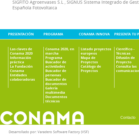
SIGFITO Agroenvases S.L
,
SIGNUS Sistema Integrado de Ges
Española Fotovoltaica
PRESENTACIÓN
PROGRAMA
CONAMA INNOVA
PRESENTA TU 
Las claves de
Conama 2020, en
Listado proyectos
Científico -
Conama 2020
marcha
europeos
Técnicas
Información
Programa
Mapa de
Difusión de
práctica
Buscador de
Proyectos
Proyecto
La Fundación
actividades
Catálogo de
Consulta las
Conama
Buscador de
Proyectos
comunicacio
Entidades
personas
colaboradoras
Buscador de
documentos
Galería
multimedia
Documentos
técnicos
Contacto
Desarrollado por:
Varadero Software Factory (VSF)