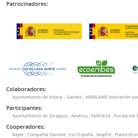
Patrocinadores:
Colaboradores:
Ayuntamiento de Vitoria – Gasteiz
,
AMBILAMP Asociación para
Participantes:
Ayuntamiento de Zaragoza
,
Aeversu
,
EMASESA
,
Fundación 
Cooperadores:
Bayer
,
Compañía Danone
,
Esri España
,
Mapfre
,
PlasticsEu