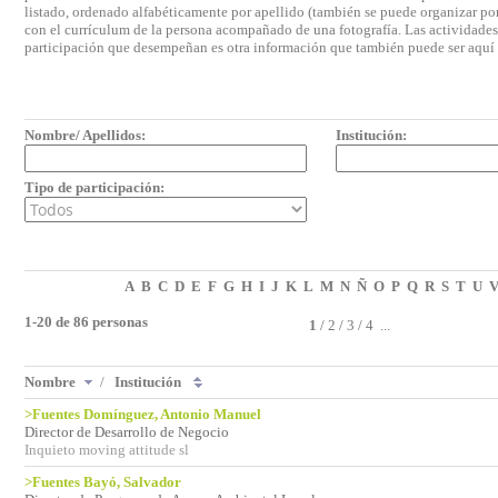
listado, ordenado alfabéticamente por apellido (también se puede organizar por 
con el currículum de la persona acompañado de una fotografía. Las actividades e
participación que desempeñan es otra información que también puede ser aquí
Nombre/ Apellidos:
Institución:
Tipo de participación:
A
B
C
D
E
F
G
H
I
J
K
L
M
N
Ñ
O
P
Q
R
S
T
U
1-20 de 86 personas
1
/
2
/
3
/
4
...
Nombre
/
Institución
>Fuentes Domínguez, Antonio Manuel
Director de Desarrollo de Negocio
Inquieto moving attitude sl
>Fuentes Bayó, Salvador