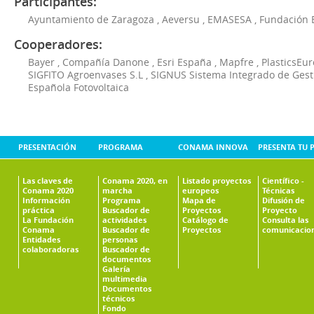
Participantes:
Ayuntamiento de Zaragoza
,
Aeversu
,
EMASESA
,
Fundación 
Cooperadores:
Bayer
,
Compañía Danone
,
Esri España
,
Mapfre
,
PlasticsEu
SIGFITO Agroenvases S.L
,
SIGNUS Sistema Integrado de Ges
Española Fotovoltaica
PRESENTACIÓN
PROGRAMA
CONAMA INNOVA
PRESENTA TU 
Las claves de
Conama 2020, en
Listado proyectos
Científico -
Conama 2020
marcha
europeos
Técnicas
Información
Programa
Mapa de
Difusión de
práctica
Buscador de
Proyectos
Proyecto
La Fundación
actividades
Catálogo de
Consulta las
Conama
Buscador de
Proyectos
comunicacio
Entidades
personas
colaboradoras
Buscador de
documentos
Galería
multimedia
Documentos
técnicos
Fondo