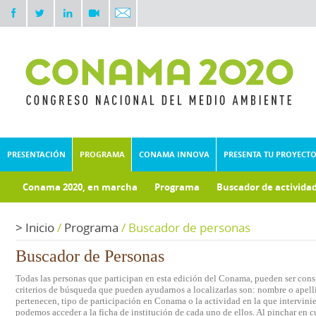
PRESENTACIÓN
PROGRAMA
CONAMA INNOVA
PRESENTA TU PROYECT
Conama 2020, en marcha
Programa
Buscador de activida
Documentos técnicos
Fondo documental
>
Inicio
/
Programa
/
Buscador de personas
Buscador de Personas
Todas las personas que participan en esta edición del Conama, pueden ser consu
criterios de búsqueda que pueden ayudarnos a localizarlas son: nombre o apelli
pertenecen, tipo de participación en Conama o la actividad en la que intervini
podemos acceder a la ficha de institución de cada uno de ellos. Al pinchar en c