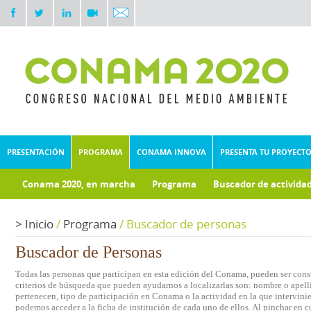
PRESENTACIÓN
PROGRAMA
CONAMA INNOVA
PRESENTA TU PROYECT
Conama 2020, en marcha
Programa
Buscador de activida
Documentos técnicos
Fondo documental
>
Inicio
/
Programa
/
Buscador de personas
Buscador de Personas
Todas las personas que participan en esta edición del Conama, pueden ser consu
criterios de búsqueda que pueden ayudarnos a localizarlas son: nombre o apelli
pertenecen, tipo de participación en Conama o la actividad en la que intervini
podemos acceder a la ficha de institución de cada uno de ellos. Al pinchar en c