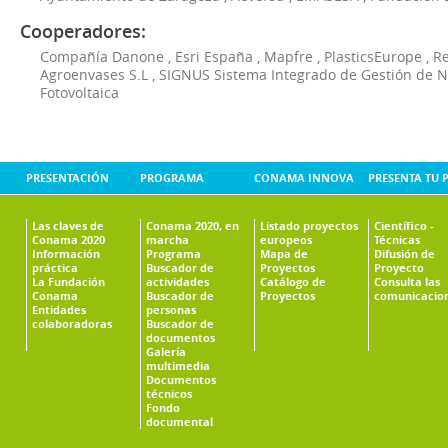
Cooperadores:
Compañía Danone
,
Esri España
,
Mapfre
,
PlasticsEurope
,
Re
Agroenvases S.L
,
SIGNUS Sistema Integrado de Gestión de 
Fotovoltaica
PRESENTACIÓN
PROGRAMA
CONAMA INNOVA
PRESENTA TU 
Las claves de
Conama 2020, en
Listado proyectos
Científico -
Conama 2020
marcha
europeos
Técnicas
Información
Programa
Mapa de
Difusión de
práctica
Buscador de
Proyectos
Proyecto
La Fundación
actividades
Catálogo de
Consulta las
Conama
Buscador de
Proyectos
comunicacio
Entidades
personas
colaboradoras
Buscador de
documentos
Galería
multimedia
Documentos
técnicos
Fondo
documental