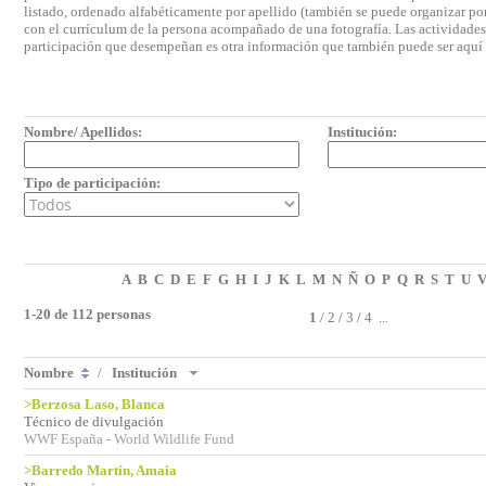
listado, ordenado alfabéticamente por apellido (también se puede organizar por 
con el currículum de la persona acompañado de una fotografía. Las actividades e
participación que desempeñan es otra información que también puede ser aquí
Nombre/ Apellidos:
Institución:
Tipo de participación:
A
B
C
D
E
F
G
H
I
J
K
L
M
N
Ñ
O
P
Q
R
S
T
U
1-20 de 112 personas
1
/
2
/
3
/
4
...
Nombre
/
Institución
>Berzosa Laso, Blanca
Técnico de divulgación
WWF España - World Wildlife Fund
>Barredo Martín, Amaia