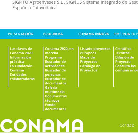
SIGFITO Agroenvases S.L
,
SIGNUS Sistema Integrado de Ges
Española Fotovoltaica
PRESENTACIÓN
PROGRAMA
CONAMA INNOVA
PRESENTA TU 
Las claves de
Conama 2020, en
Listado proyectos
Científico -
Conama 2020
marcha
europeos
Técnicas
Información
Programa
Mapa de
Difusión de
práctica
Buscador de
Proyectos
Proyecto
La Fundación
actividades
Catálogo de
Consulta las
Conama
Buscador de
Proyectos
comunicacio
Entidades
personas
colaboradoras
Buscador de
documentos
Galería
multimedia
Documentos
técnicos
Fondo
documental
Contacto