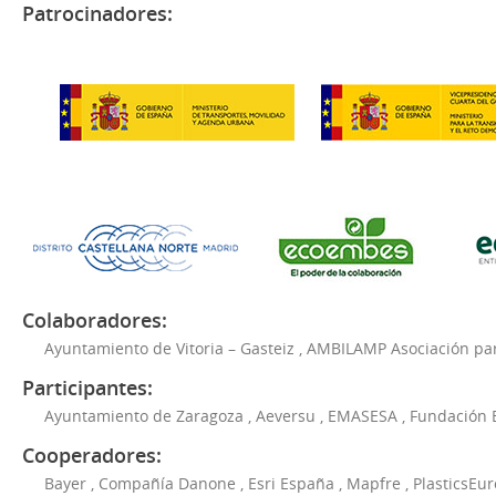
Patrocinadores:
Colaboradores:
Ayuntamiento de Vitoria – Gasteiz
,
AMBILAMP Asociación para
Participantes:
Ayuntamiento de Zaragoza
,
Aeversu
,
EMASESA
,
Fundación 
Cooperadores:
Bayer
,
Compañía Danone
,
Esri España
,
Mapfre
,
PlasticsEu