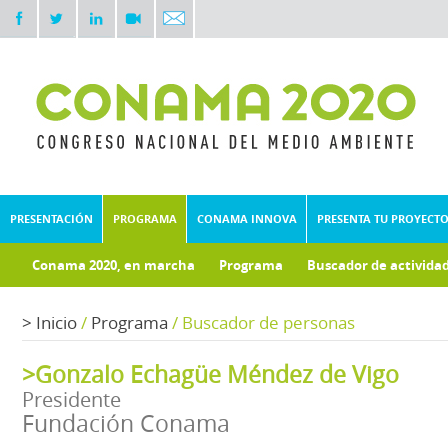
PRESENTACIÓN
PROGRAMA
CONAMA INNOVA
PRESENTA TU PROYECT
Conama 2020, en marcha
Programa
Buscador de activida
Documentos técnicos
Fondo documental
>
Inicio
/
Programa
/
Buscador de personas
>Gonzalo Echagüe Méndez de Vigo
Presidente
Fundación Conama