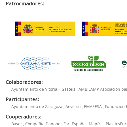
Patrocinadores:
Colaboradores:
Ayuntamiento de Vitoria – Gasteiz
,
AMBILAMP Asociación para
Participantes:
Ayuntamiento de Zaragoza
,
Aeversu
,
EMASESA
,
Fundación 
Cooperadores:
Bayer
,
Compañía Danone
,
Esri España
,
Mapfre
,
PlasticsEu