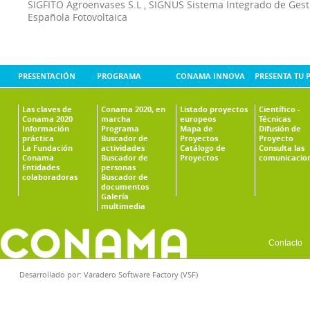
SIGFITO Agroenvases S.L
,
SIGNUS Sistema Integrado de Ges
Española Fotovoltaica
PRESENTACIÓN
PROGRAMA
CONAMA INNOVA
PRESENTA TU 
Las claves de
Conama 2020, en
Listado proyectos
Científico -
Conama 2020
marcha
europeos
Técnicas
Información
Programa
Mapa de
Difusión de
práctica
Buscador de
Proyectos
Proyecto
La Fundación
actividades
Catálogo de
Consulta las
Conama
Buscador de
Proyectos
comunicacio
Entidades
personas
colaboradoras
Buscador de
documentos
Galería
multimedia
Contacto
Desarrollado por:
Varadero Software Factory (VSF)