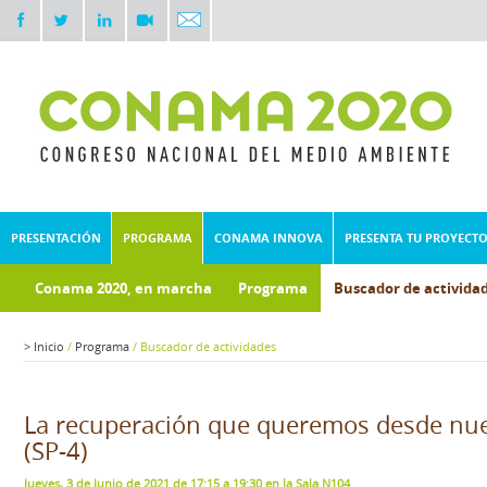
PRESENTACIÓN
PROGRAMA
CONAMA INNOVA
PRESENTA TU PROYECT
Conama 2020, en marcha
Programa
Buscador de activida
>
Inicio
/
Programa
/
Buscador de actividades
La recuperación que queremos desde nue
(SP-4)
Jueves, 3 de Junio de 2021 de 17:15 a 19:30 en la Sala N104