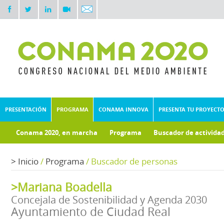
PRESENTACIÓN
PROGRAMA
CONAMA INNOVA
PRESENTA TU PROYECT
Conama 2020, en marcha
Programa
Buscador de activida
Documentos técnicos
Fondo documental
>
Inicio
/
Programa
/
Buscador de personas
>Mariana Boadella
Concejala de Sostenibilidad y Agenda 2030
Ayuntamiento de Ciudad Real