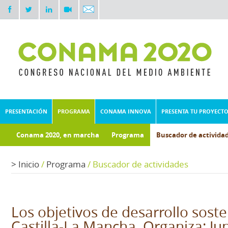
PRESENTACIÓN
PROGRAMA
CONAMA INNOVA
PRESENTA TU PROYECT
Conama 2020, en marcha
Programa
Buscador de activida
Documentos técnicos
Fondo documental
>
Inicio
/
Programa
/
Buscador de actividades
Los objetivos de desarrollo soste
Castilla-La Mancha. Organiza: Ju