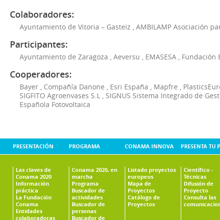
Colaboradores:
Ayuntamiento de Vitoria – Gasteiz
,
AMBILAMP Asociación para
Participantes:
Ayuntamiento de Zaragoza
,
Aeversu
,
EMASESA
,
Fundación 
Cooperadores:
Bayer
,
Compañía Danone
,
Esri España
,
Mapfre
,
PlasticsEu
SIGFITO Agroenvases S.L
,
SIGNUS Sistema Integrado de Ges
Española Fotovoltaica
PRESENTACIÓN
PROGRAMA
CONAMA INNOVA
PRESENTA TU 
Las claves de
Conama 2020, en
Listado proyectos
Científico -
Conama 2020
marcha
europeos
Técnicas
Información
Programa
Mapa de
Difusión de
práctica
Buscador de
Proyectos
Proyecto
La Fundación
actividades
Catálogo de
Consulta las
Conama
Buscador de
Proyectos
comunicacio
Entidades
personas
colaboradoras
Buscador de