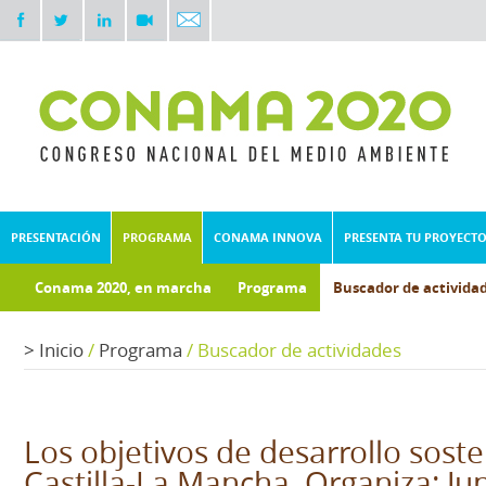
PRESENTACIÓN
PROGRAMA
CONAMA INNOVA
PRESENTA TU PROYECT
Conama 2020, en marcha
Programa
Buscador de activida
Documentos técnicos
Fondo documental
>
Inicio
/
Programa
/
Buscador de actividades
Los objetivos de desarrollo soste
Castilla-La Mancha. Organiza: Ju