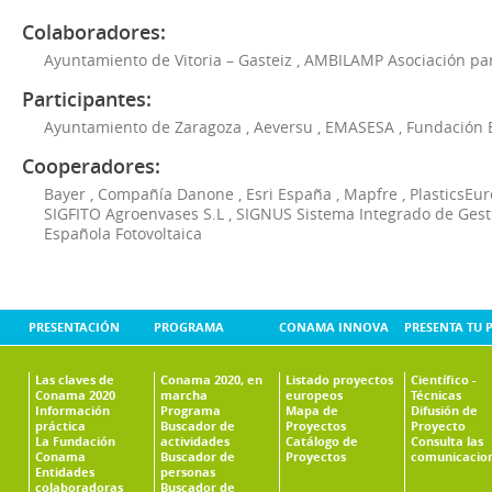
Colaboradores:
Ayuntamiento de Vitoria – Gasteiz
,
AMBILAMP Asociación para
Participantes:
Ayuntamiento de Zaragoza
,
Aeversu
,
EMASESA
,
Fundación 
Cooperadores:
Bayer
,
Compañía Danone
,
Esri España
,
Mapfre
,
PlasticsEu
SIGFITO Agroenvases S.L
,
SIGNUS Sistema Integrado de Ges
Española Fotovoltaica
PRESENTACIÓN
PROGRAMA
CONAMA INNOVA
PRESENTA TU 
Las claves de
Conama 2020, en
Listado proyectos
Científico -
Conama 2020
marcha
europeos
Técnicas
Información
Programa
Mapa de
Difusión de
práctica
Buscador de
Proyectos
Proyecto
La Fundación
actividades
Catálogo de
Consulta las
Conama
Buscador de
Proyectos
comunicacio
Entidades
personas
colaboradoras
Buscador de