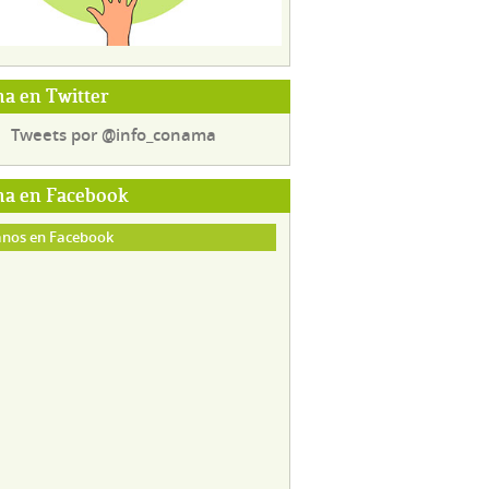
a en Twitter
Tweets por @info_conama
a en Facebook
nos en Facebook