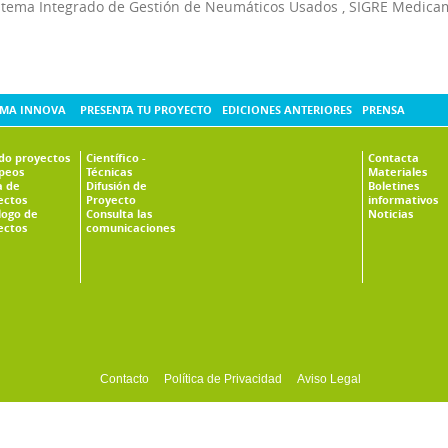
stema Integrado de Gestión de Neumáticos Usados
,
SIGRE Medica
MA INNOVA
PRESENTA TU PROYECTO
EDICIONES ANTERIORES
PRENSA
ado proyectos
Científico -
Contacta
peos
Técnicas
Materiales
 de
Difusión de
Boletines
ectos
Proyecto
informativos
logo de
Consulta las
Noticias
ectos
comunicaciones
Contacto
Política de Privacidad
Aviso Legal