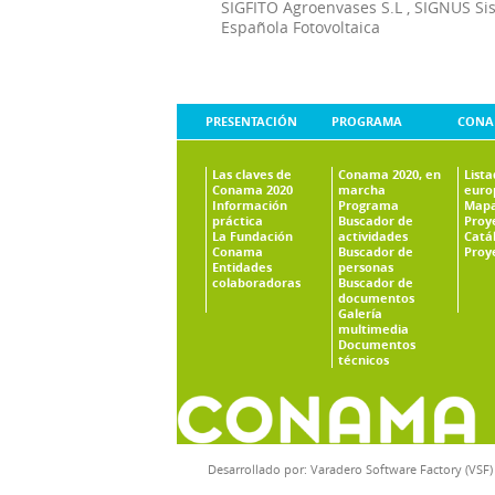
SIGFITO Agroenvases S.L
,
SIGNUS Si
Española Fotovoltaica
PRESENTACIÓN
PROGRAMA
CONA
Las claves de
Conama 2020, en
List
Conama 2020
marcha
euro
Información
Programa
Mapa
práctica
Buscador de
Proy
La Fundación
actividades
Catá
Conama
Buscador de
Proy
Entidades
personas
colaboradoras
Buscador de
documentos
Galería
multimedia
Documentos
técnicos
Desarrollado por:
Varadero Software Factory (VSF)