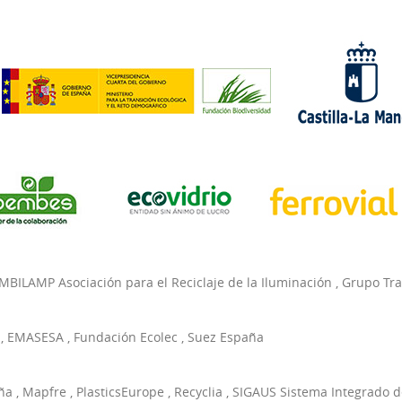
MBILAMP Asociación para el Reciclaje de la Iluminación
,
Grupo Tr
,
EMASESA
,
Fundación Ecolec
,
Suez España
ña
,
Mapfre
,
PlasticsEurope
,
Recyclia
,
SIGAUS Sistema Integrado d