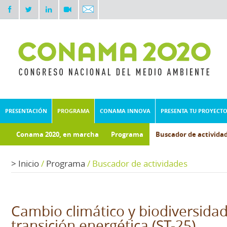
PRESENTACIÓN
PROGRAMA
CONAMA INNOVA
PRESENTA TU PROYECT
Conama 2020, en marcha
Programa
Buscador de activida
Documentos técnicos
Fondo documental
>
Inicio
/
Programa
/
Buscador de actividades
Cambio climático y biodiversidad:
transición energética (ST-25)