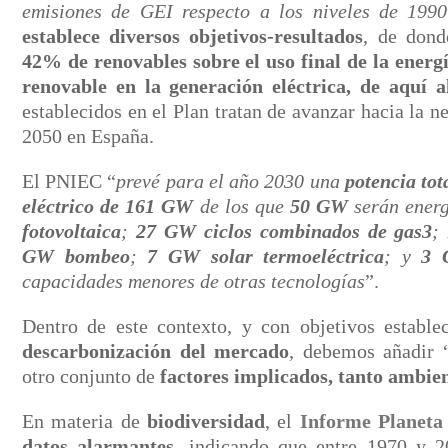
emisiones de GEI respecto a los niveles de 1990
establece diversos objetivos-resultados
, de dond
42% de renovables sobre el uso final de la energ
renovable en la generación eléctrica, de aquí a
establecidos en el Plan tratan de avanzar hacia la n
2050 en España.
El PNIEC “
prevé para el año 2030 una
potencia tot
eléctrico de 161 GW
de los que
50 GW
serán ener
fotovoltaica
;
27 GW
ciclos combinados de gas3
;
GW bombeo
;
7 GW solar termoeléctrica
; y
3 
capacidades menores de otras tecnologías
”.
Dentro de este contexto, y con objetivos estable
descarbonización del mercado
, debemos añadir “
otro conjunto de
factores implicados, tanto ambien
En materia de
biodiversidad
, el
Informe Planeta
datos alarmantes
, indicando que entre 1970 y 2