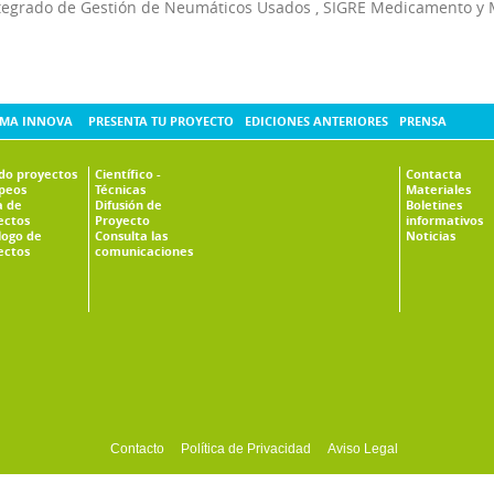
tegrado de Gestión de Neumáticos Usados
,
SIGRE Medicamento y 
MA INNOVA
PRESENTA TU PROYECTO
EDICIONES ANTERIORES
PRENSA
ado proyectos
Científico -
Contacta
peos
Técnicas
Materiales
 de
Difusión de
Boletines
ectos
Proyecto
informativos
logo de
Consulta las
Noticias
ectos
comunicaciones
Contacto
Política de Privacidad
Aviso Legal