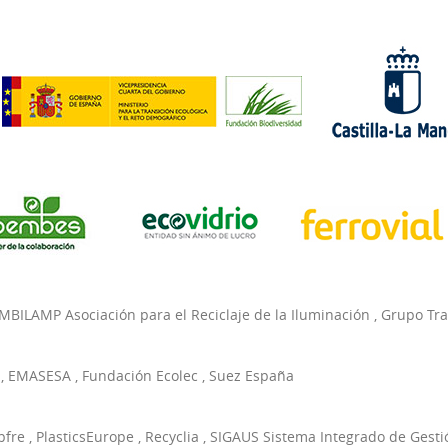
MBILAMP Asociación para el Reciclaje de la Iluminación
,
Grupo Tr
,
EMASESA
,
Fundación Ecolec
,
Suez España
pfre
,
PlasticsEurope
,
Recyclia
,
SIGAUS Sistema Integrado de Gesti