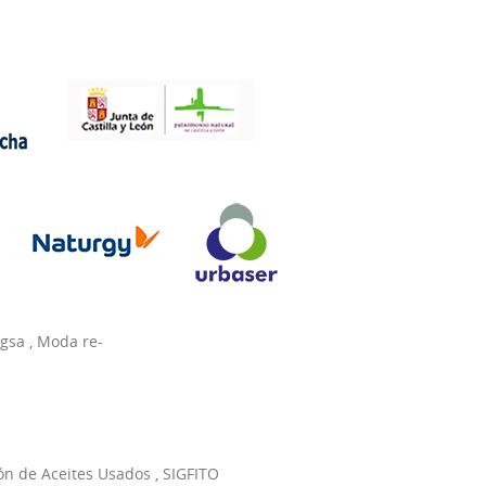
agsa
,
Moda re-
ón de Aceites Usados
,
SIGFITO