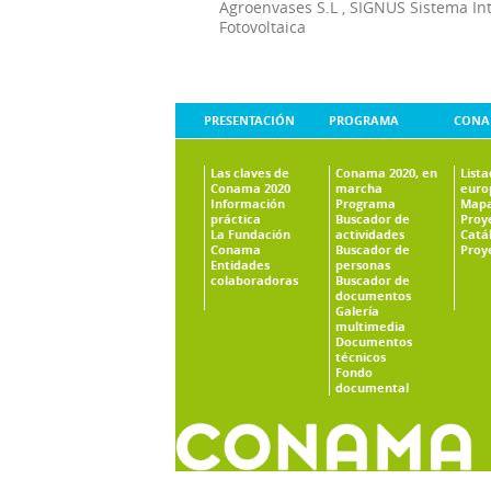
Agroenvases S.L
,
SIGNUS Sistema In
Fotovoltaica
PRESENTACIÓN
PROGRAMA
CONA
Las claves de
Conama 2020, en
List
Conama 2020
marcha
euro
Información
Programa
Mapa
práctica
Buscador de
Proy
La Fundación
actividades
Catá
Conama
Buscador de
Proy
Entidades
personas
colaboradoras
Buscador de
documentos
Galería
multimedia
Documentos
técnicos
Fondo
documental