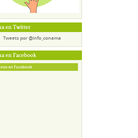
a en Twitter
Tweets por @info_conama
a en Facebook
nos en Facebook