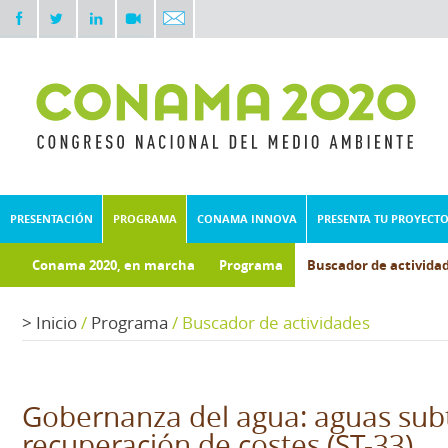
PRESENTACIÓN
PROGRAMA
CONAMA INNOVA
PRESENTA TU PROYECT
Conama 2020, en marcha
Programa
Buscador de activida
Documentos técnicos
Fondo documental
>
Inicio
/
Programa
/
Buscador de actividades
Gobernanza del agua: aguas sub
recuperación de costes (ST-33)