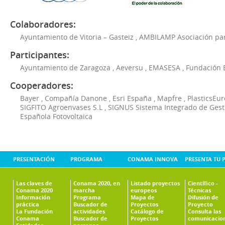
Colaboradores:
Ayuntamiento de Vitoria – Gasteiz
,
AMBILAMP Asociación para
Participantes:
Ayuntamiento de Zaragoza
,
Aeversu
,
EMASESA
,
Fundación 
Cooperadores:
Bayer
,
Compañía Danone
,
Esri España
,
Mapfre
,
PlasticsEu
SIGFITO Agroenvases S.L
,
SIGNUS Sistema Integrado de Ges
Española Fotovoltaica
PRESENTACIÓN
PROGRAMA
CONAMA INNOVA
PRESENTA TU 
Las claves de
Conama 2020, en
Listado proyectos
Científico -
Conama 2020
marcha
europeos
Técnicas
Información
Programa
Mapa de
Difusión de
práctica
Buscador de
Proyectos
Proyecto
La Fundación
actividades
Catálogo de
Consulta las
Conama
Buscador de
Proyectos
comunicacio