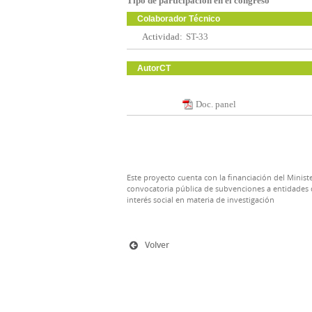
Tipo de participación en el congreso
Colaborador Técnico
Actividad:
ST-33
AutorCT
Doc. panel
Este proyecto cuenta con la financiación del Ministe
convocatoria pública de subvenciones a entidades d
interés social en materia de investigación
Volver