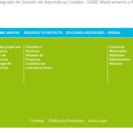
tegrado de Gestión de Neumáticos Usados
,
SIGRE Medicamento y 
MA INNOVA
PRESENTA TU PROYECTO
EDICIONES ANTERIORES
PRENSA
ado proyectos
Científico -
Contacta
peos
Técnicas
Materiales
 de
Difusión de
Boletines
ectos
Proyecto
informativos
logo de
Consulta las
Noticias
ectos
comunicaciones
Contacto
Política de Privacidad
Aviso Legal