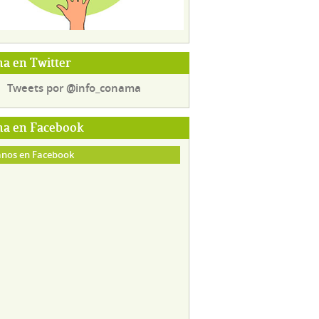
a en Twitter
Tweets por @info_conama
a en Facebook
nos en Facebook