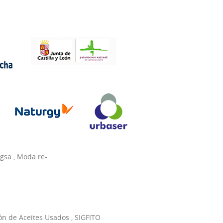
agsa
,
Moda re-
ón de Aceites Usados
,
SIGFITO