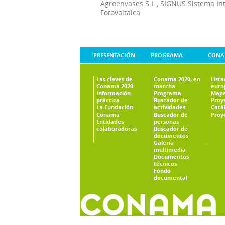
Agroenvases S.L
,
SIGNUS Sistema In
Fotovoltaica
PRESENTACIÓN
PROGRAMA
CONA
Las claves de
Conama 2020, en
List
Conama 2020
marcha
euro
Información
Programa
Mapa
práctica
Buscador de
Proy
La Fundación
actividades
Catá
Conama
Buscador de
Proy
Entidades
personas
colaboradoras
Buscador de
documentos
Galería
multimedia
Documentos
técnicos
Fondo
documental