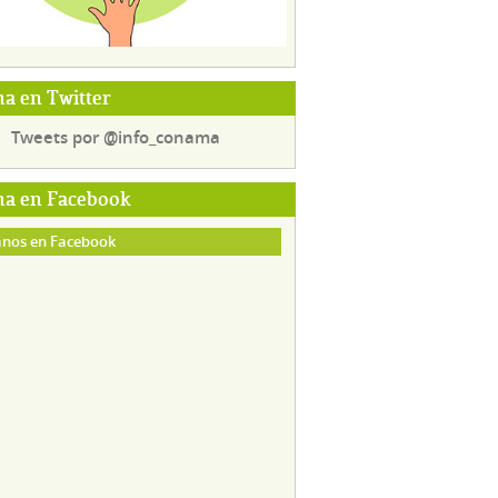
a en Twitter
Tweets por @info_conama
a en Facebook
nos en Facebook