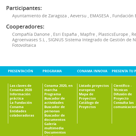
Participantes:
Ayuntamiento de Zaragoza
,
Aeversu
,
EMASESA
,
Fundación 
Cooperadores:
Compañía Danone
,
Esri España
,
Mapfre
,
PlasticsEurope
,
Re
Agroenvases S.L
,
SIGNUS Sistema Integrado de Gestión de 
Fotovoltaica
PRESENTACIÓN
PROGRAMA
CONAMA INNOVA
PRESENTA TU 
Las claves de
Conama 2020, en
Listado proyectos
Científico -
Conama 2020
marcha
europeos
Técnicas
Información
Programa
Mapa de
Difusión de
práctica
Buscador de
Proyectos
Proyecto
La Fundación
actividades
Catálogo de
Consulta las
Conama
Buscador de
Proyectos
comunicacio
Entidades
personas
colaboradoras
Buscador de
documentos
Galería
multimedia
Documentos