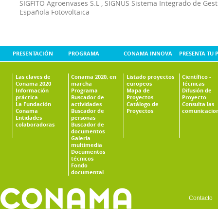
SIGFITO Agroenvases S.L
,
SIGNUS Sistema Integrado de Ges
Española Fotovoltaica
PRESENTACIÓN
PROGRAMA
CONAMA INNOVA
PRESENTA TU 
Las claves de
Conama 2020, en
Listado proyectos
Científico -
Conama 2020
marcha
europeos
Técnicas
Información
Programa
Mapa de
Difusión de
práctica
Buscador de
Proyectos
Proyecto
La Fundación
actividades
Catálogo de
Consulta las
Conama
Buscador de
Proyectos
comunicacio
Entidades
personas
colaboradoras
Buscador de
documentos
Galería
multimedia
Documentos
técnicos
Fondo
documental
Contacto