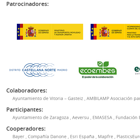
Patrocinadores:
Colaboradores:
Ayuntamiento de Vitoria – Gasteiz
,
AMBILAMP Asociación para
Participantes:
Ayuntamiento de Zaragoza
,
Aeversu
,
EMASESA
,
Fundación 
Cooperadores:
Bayer
,
Compañía Danone
,
Esri España
,
Mapfre
,
PlasticsEu