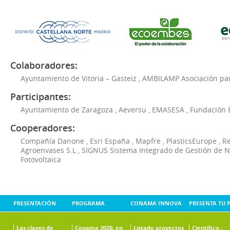
Colaboradores:
Ayuntamiento de Vitoria – Gasteiz
,
AMBILAMP Asociación para
Participantes:
Ayuntamiento de Zaragoza
,
Aeversu
,
EMASESA
,
Fundación 
Cooperadores:
Compañía Danone
,
Esri España
,
Mapfre
,
PlasticsEurope
,
Re
Agroenvases S.L
,
SIGNUS Sistema Integrado de Gestión de 
Fotovoltaica
PRESENTACIÓN
PROGRAMA
CONAMA INNOVA
PRESENTA TU 
Las claves de
Conama 2020, en
Listado proyectos
Científico -