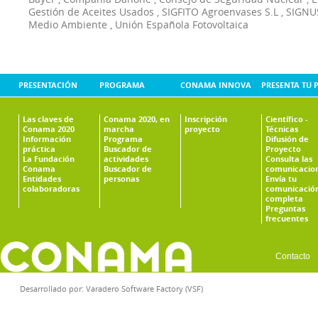
Gestión de Aceites Usados
,
SIGFITO Agroenvases S.L
,
SIGNUS
Medio Ambiente
,
Unión Española Fotovoltaica
PRESENTACIÓN
PROGRAMA
CONAMA INNOVA
PRESENTA TU 
Las claves de
Conama 2020, en
Inscripción
Científico -
Conama 2020
marcha
proyecto
Técnicas
Información
Programa
Difusión de
práctica
Buscador de
Proyecto
La Fundación
actividades
Consulta las
Conama
Buscador de
comunicacio
Entidades
personas
Envía tu
colaboradoras
comunicació
completa
Preguntas
frecuentes
Contacto
Desarrollado por:
Varadero Software Factory (VSF)