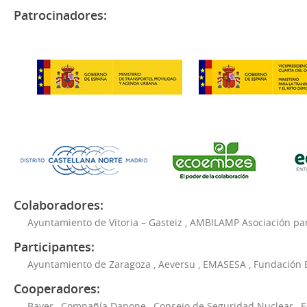
Patrocinadores:
Colaboradores:
Ayuntamiento de Vitoria – Gasteiz
,
AMBILAMP Asociación para
Participantes:
Ayuntamiento de Zaragoza
,
Aeversu
,
EMASESA
,
Fundación 
Cooperadores:
Bayer
,
Compañía Danone
,
Consejo de Seguridad Nuclear
,
E