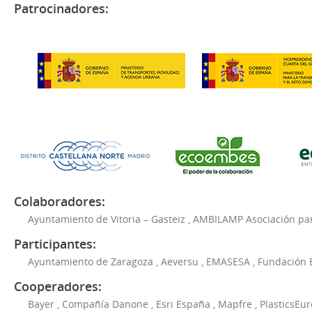
Patrocinadores:
Colaboradores:
Ayuntamiento de Vitoria – Gasteiz
,
AMBILAMP Asociación para
Participantes:
Ayuntamiento de Zaragoza
,
Aeversu
,
EMASESA
,
Fundación 
Cooperadores:
Bayer
,
Compañía Danone
,
Esri España
,
Mapfre
,
PlasticsEu