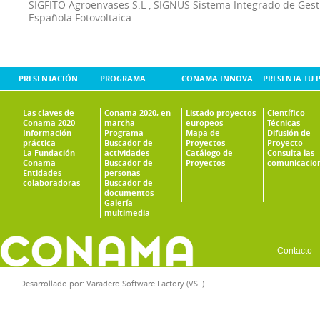
SIGFITO Agroenvases S.L
,
SIGNUS Sistema Integrado de Ges
Española Fotovoltaica
PRESENTACIÓN
PROGRAMA
CONAMA INNOVA
PRESENTA TU 
Las claves de
Conama 2020, en
Listado proyectos
Científico -
Conama 2020
marcha
europeos
Técnicas
Información
Programa
Mapa de
Difusión de
práctica
Buscador de
Proyectos
Proyecto
La Fundación
actividades
Catálogo de
Consulta las
Conama
Buscador de
Proyectos
comunicacio
Entidades
personas
colaboradoras
Buscador de
documentos
Galería
multimedia
Contacto
Desarrollado por:
Varadero Software Factory (VSF)