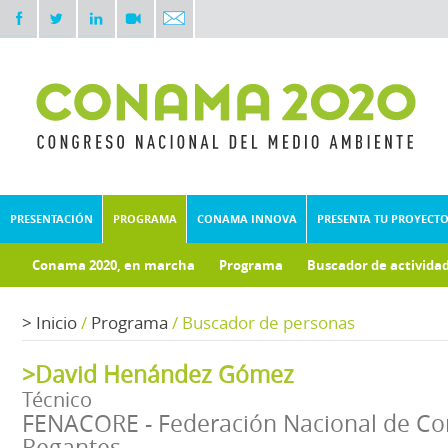
PRESENTACIÓN
PROGRAMA
CONAMA INNOVA
PRESENTA TU PROYECT
Conama 2020, en marcha
Programa
Buscador de activida
>
Inicio
/
Programa
/
Buscador de personas
>David Henández Gómez
Técnico
FENACORE - Federación Nacional de C
Regantes