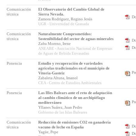
Comunicación
El Observatorio del Cambio Global de
técnica
Sierra Nevada.
Do
Zamora Rodríguez, Regino Jesús
UGR - Universidad de Granada
Comunicación
Naturalmente Comprometidos:
técnica
Sostenibilidad del sector de aguas minerales
Do
Zafra Moreno, Irene
Do
ANEABE - Asociación Nacional de Empresas
de Aguas de Bebida Envasadas
Ponencia
Estudio y recuperación de variedades
agrícolas tradicionales en el municipio de
Pr
Vitoria-Gasteiz
Zabaleta Altuna, Imanol
CEA - Centro de Estudios Ambientales
Ponencia
Las Illes Balears ante el reto de adaptación
al cambio climático de un archipiélago
Pr
mediterráneo
Yllanes Suárez, Juan Pedro
Gobierno de las Islas Baleares
Comunicación
Reducción de emisiones CO2 en ganadería
Do
técnica
vacuno de leche en España
Yagüe, Pepe
Do