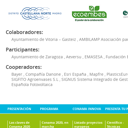
Colaboradores:
Ayuntamiento de Vitoria – Gasteiz
,
AMBILAMP Asociación para
Participantes:
Ayuntamiento de Zaragoza
,
Aeversu
,
EMASESA
,
Fundación 
Cooperadores:
Bayer
,
Compañía Danone
,
Esri España
,
Mapfre
,
PlasticsEu
SIGFITO Agroenvases S.L
,
SIGNUS Sistema Integrado de Ges
Española Fotovoltaica
PRESENTACIÓN
PROGRAMA
CONAMA INNOVA
PRESENTA TU 
Las claves de
Conama 2020, en
Listado proyectos
Científico -
Conama 2020
marcha
europeos
Técnicas