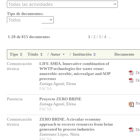
Tipo de documentos:
1-20 de 815 documentos
1
/
2
/
3
/
4
...
Tipo
Título
/
Autor
/
Institución
Documento
Comunicación
LIFE AMIA. Innovative combination of
técnica
WWTP technologies for water reuse:
Do
anaerobic-aerobic, microalgae and AOP
processes
Do
Zuriaga Agustí, Elena
FACSA
Ponencia
Proyecto ZERO BRINE
Pr
Zuriaga Agustí, Elena
FACSA
Comunicación
ZERO BRINE. A circular economy
técnica
approach to recover resources from brine
generated by process industries
Do
Zamorano López, Núria
FACSA