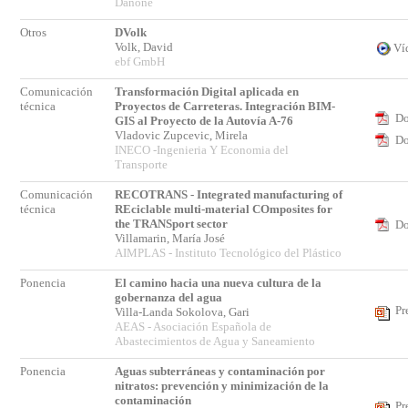
Danone
Otros
DVolk
Volk, David
Ví
ebf GmbH
Comunicación
Transformación Digital aplicada en
técnica
Proyectos de Carreteras. Integración BIM-
Do
GIS al Proyecto de la Autovía A-76
Vladovic Zupcevic, Mirela
Do
INECO -Ingenieria Y Economia del
Transporte
Comunicación
RECOTRANS - Integrated manufacturing of
técnica
REciclable multi-material COmposites for
the TRANSport sector
Do
Villamarin, María José
AIMPLAS - Instituto Tecnológico del Plástico
Ponencia
El camino hacia una nueva cultura de la
gobernanza del agua
Pr
Villa-Landa Sokolova, Gari
AEAS - Asociación Española de
Abastecimientos de Agua y Saneamiento
Ponencia
Aguas subterráneas y contaminación por
nitratos: prevención y minimización de la
contaminación
Pr