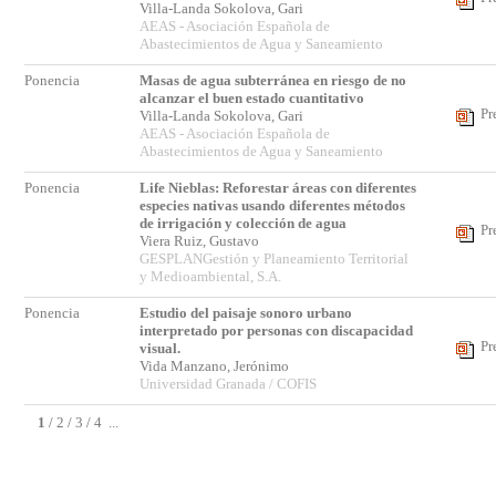
Villa-Landa Sokolova, Gari
AEAS - Asociación Española de
Abastecimientos de Agua y Saneamiento
Ponencia
Masas de agua subterránea en riesgo de no
alcanzar el buen estado cuantitativo
Pr
Villa-Landa Sokolova, Gari
AEAS - Asociación Española de
Abastecimientos de Agua y Saneamiento
Ponencia
Life Nieblas: Reforestar áreas con diferentes
especies nativas usando diferentes métodos
de irrigación y colección de agua
Pr
Viera Ruiz, Gustavo
GESPLANGestión y Planeamiento Territorial
y Medioambiental, S.A.
Ponencia
Estudio del paisaje sonoro urbano
interpretado por personas con discapacidad
Pr
visual.
Vida Manzano, Jerónimo
Universidad Granada / COFIS
1
/
2
/
3
/
4
...