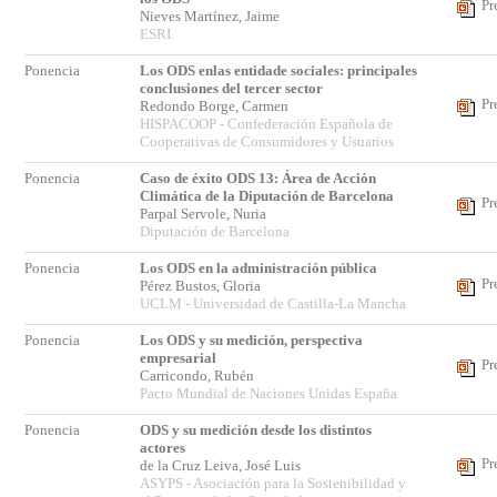
Pr
Nieves Martínez, Jaime
ESRI
Ponencia
Los ODS enlas entidade sociales: principales
conclusiones del tercer sector
Pr
Redondo Borge, Carmen
HISPACOOP - Confederación Española de
Cooperativas de Consumidores y Usuarios
Ponencia
Caso de éxito ODS 13: Área de Acción
Climática de la Diputación de Barcelona
Pr
Parpal Servole, Nuria
Diputación de Barcelona
Ponencia
Los ODS en la administración pública
Pr
Pérez Bustos, Gloria
UCLM - Universidad de Castilla-La Mancha
Ponencia
Los ODS y su medición, perspectiva
empresarial
Pr
Carricondo, Rubén
Pacto Mundial de Naciones Unidas España
Ponencia
ODS y su medición desde los distintos
actores
Pr
de la Cruz Leiva, José Luis
ASYPS - Asociación para la Sostenibilidad y