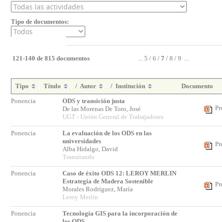
Tipo de documentos:
121-140 de 815 documentos
...
5
/
6
/
7
/
8
/
9
...
Tipo
Título
/
Autor
/
Institución
Documento
Ponencia
ODS y transición justa
Pr
De las Morenas De Toro, José
UGT - Unión General de Trabajadores
Ponencia
La evaluación de los ODS en las
universidades
Pr
Alba Hidalgo, David
Transitando
Ponencia
Caso de éxito ODS 12: LEROY MERLIN
Estrategia de Madera Sostenible
Pr
Morales Rodríguez, María
Leroy Merlín
Ponencia
Tecnología GIS para la incorporación de
los ODS