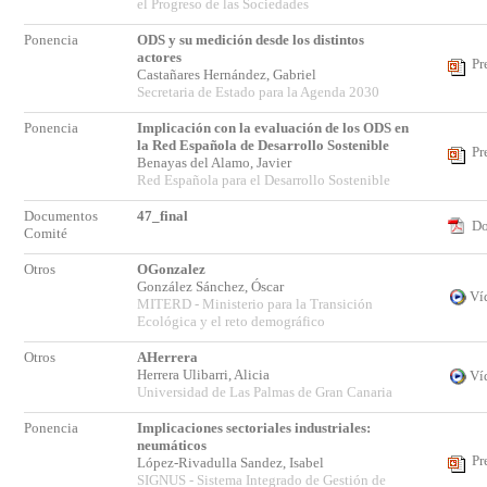
el Progreso de las Sociedades
Ponencia
ODS y su medición desde los distintos
actores
Pr
Castañares Hernández, Gabriel
Secretaria de Estado para la Agenda 2030
Ponencia
Implicación con la evaluación de los ODS en
la Red Española de Desarrollo Sostenible
Pr
Benayas del Alamo, Javier
Red Española para el Desarrollo Sostenible
Documentos
47_final
Do
Comité
Otros
OGonzalez
González Sánchez, Óscar
Ví
MITERD - Ministerio para la Transición
Ecológica y el reto demográfico
Otros
AHerrera
Herrera Ulibarri, Alicia
Ví
Universidad de Las Palmas de Gran Canaria
Ponencia
Implicaciones sectoriales industriales:
neumáticos
Pr
López-Rivadulla Sandez, Isabel
SIGNUS - Sistema Integrado de Gestión de