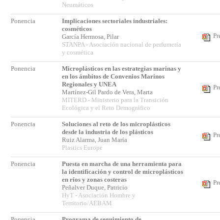
Neumáticos
Ponencia
Implicaciones sectoriales industriales:
cosméticos
Pr
García Hermosa, Pilar
STANPA - Asociación nacional de perfumería
y cosmética
Ponencia
Microplásticos en las estrategias marinas y
en los ámbitos de Convenios Marinos
Regionales y UNEA
Pr
Martínez-Gil Pardo de Vera, Marta
MITERD - Ministerio para la Transición
Ecológica y el Reto Demográfico
Ponencia
Soluciones al reto de los microplásticos
desde la industria de los plásticos
Pr
Ruiz Alarma, Juan María
Plastics Europe
Ponencia
Puesta en marcha de una herramienta para
la identificación y control de microplásticos
en ríos y zonas costeras
Pr
Peñalver Duque, Patricio
HyT - Asociación Hombre y
Territorio/AEBAM
Ponencia
Programa de seguimiento de