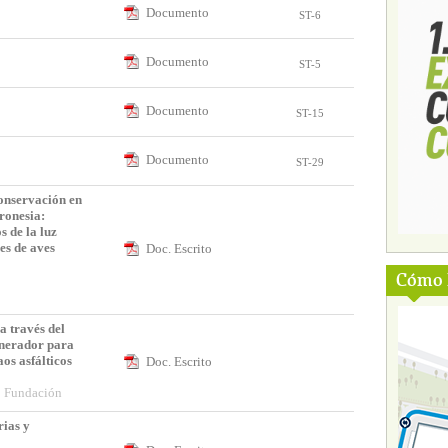
Documento
ST-6
Documento
ST-5
Documento
ST-15
Documento
ST-29
onservación en
ronesia:
s de la luz
nes de aves
Doc. Escrito
Cómo l
a través del
enerador para
os asfálticos
Doc. Escrito
o Fundación
rias y