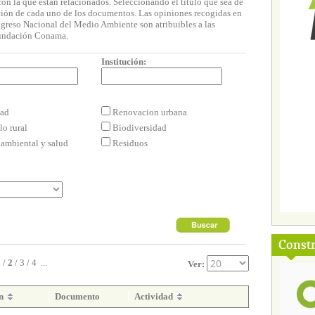
on la que están relacionados. Seleccionando el título que sea de
tación de cada uno de los documentos. Las opiniones recogidas en
ongreso Nacional del Medio Ambiente son atribuibles a las
 Fundación Conama.
Institución:
ad
Renovacion urbana
lo rural
Biodiversidad
ambiental y salud
Residuos
Const
1
/
2
/
3
/
4
...
Ver:
ón
Documento
Actividad