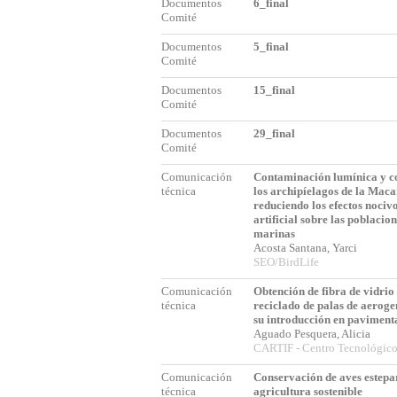
Documentos
6_final
Comité
Documentos
5_final
Comité
Documentos
15_final
Comité
Documentos
29_final
Comité
Comunicación
Contaminación lumínica y c
técnica
los archipíelagos de la Maca
reduciendo los efectos nocivo
artificial sobre las poblacio
marinas
Acosta Santana, Yarci
SEO/BirdLife
Comunicación
Obtención de fibra de vidrio 
técnica
reciclado de palas de aerog
su introducción en pavimenta
Aguado Pesquera, Alicia
CARTIF - Centro Tecnológic
Comunicación
Conservación de aves estepa
técnica
agricultura sostenible