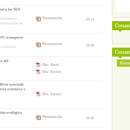
para las SbN.
Presentación
diterráneo,
ST-14
Conservación de
Conam
 IV: transporte
Presentación
ST-26
crecimiento
Conam
co del
Búsca
Doc. Panel
Doc. Escrito
flicto asociado
ería extensiva y
Doc. Escrito
ción ecológica
Presentación
ST-49