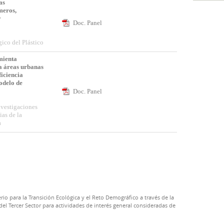
as
meros,
y
Doc. Panel
ico del Plástico
mienta
a áreas urbanas
ficiencia
odelo de
Doc. Panel
nvestigaciones
ias de la
a
rio para la Transición Ecológica y el Reto Demográfico a través de la
el Tercer Sector para actividades de interés general consideradas de