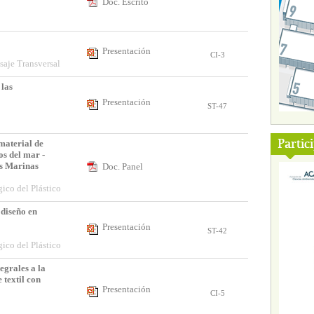
Doc. Escrito
Presentación
CI-3
aje Transversal
 las
Presentación
ST-47
Partic
material de
os del mar -
as Marinas
Doc. Panel
ico del Plástico
diseño en
Presentación
ST-42
ico del Plástico
egrales a la
 textil con
Presentación
CI-5