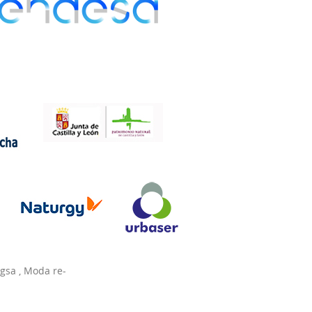
agsa
,
Moda re-