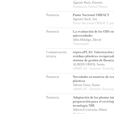
Aguirre Ruiz, Ernesto
Fundación Global Nature
Ponencia
Punto Nacional URBACT
Aguirre Such, Jon
Punto Nacional URBACT, pais
Ponencia
La evaluación de los ODS en
universidades
Alba Hidalgo, David
Transitando
Comunicación
repescaPLAS: Valorización 
técnica
residuos plásticos recuperad
sistema de gestión de Basur
ALBEIN URIOS, Sonia
AIMPLAS - Instituto Tecnológ
Ponencia
Novedades en materia de eco
plásticos
Albein Urios, Sonia
AIMPLAS - Instituto Tecnológ
Ponencia
Adaptación de las plantas int
preparación para el reciclaje
tecnología NIR
Alberich Llavería, Albert
Moda re-