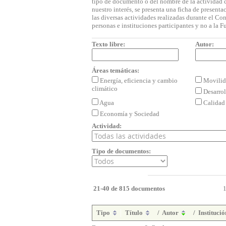
tipo de documento o del nombre de la actividad c
nuestro interés, se presenta una ficha de presen
las diversas actividades realizadas durante el C
personas e instituciones participantes y no a la
Texto libre:
Autor:
Áreas temáticas:
Energía, eficiencia y cambio
Movilid
climático
Desarrol
Agua
Calidad 
Economía y Sociedad
Actividad:
Tipo de documentos:
21-40 de 815 documentos
Tipo
Título
/
Autor
/
Instituci