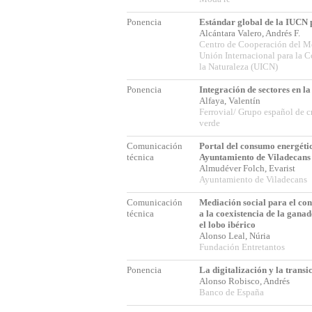
Ponencia
Estándar global de la IUCN 
Alcántara Valero, Andrés F.
Centro de Cooperación del Me
Unión Internacional para la 
la Naturaleza (UICN)
Ponencia
Integración de sectores en la
Alfaya, Valentín
Ferrovial/ Grupo español de 
verde
Comunicación
Portal del consumo energéti
técnica
Ayuntamiento de Viladecans
Almudéver Folch, Evarist
Ayuntamiento de Viladecans
Comunicación
Mediación social para el con
técnica
a la coexistencia de la ganad
el lobo ibérico
Alonso Leal, Núria
Fundación Entretantos
Ponencia
La digitalización y la transi
Alonso Robisco, Andrés
Banco de España