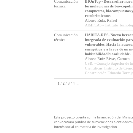
Comunicación
BIOnTop - Desarrollar nuev
técnica
formulaciones de bio-copolí
compuestos, biocompuestos 
recubrimientos
Alonso Ruiz, Rafael
AIMPLAS - Instituto Tecnológ
Comunicación
HABITA-RES- Nueva herra
técnica
integrada de evaluación par
vulnerables. Hacia la autosu
energética y a favor de un m
habitabilidad biosaludable-
Alonso Ruiz-Rivas, Carmen
CSIC - Consejo Superior de I
Científicas. Instituto de Cienc
Construcción Eduardo Torroj
1
/
2
/
3
/
4
...
Este proyecto cuenta con la financiación del Ministe
convocatoria pública de subvenciones a entidades d
interés social en materia de investigación