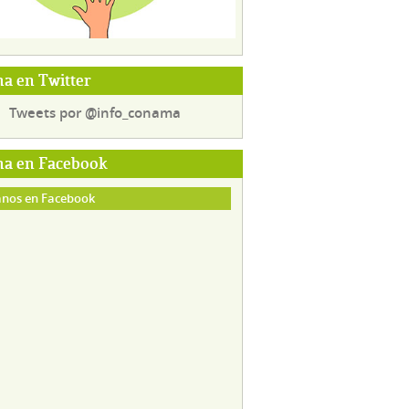
a en Twitter
Tweets por @info_conama
a en Facebook
nos en Facebook