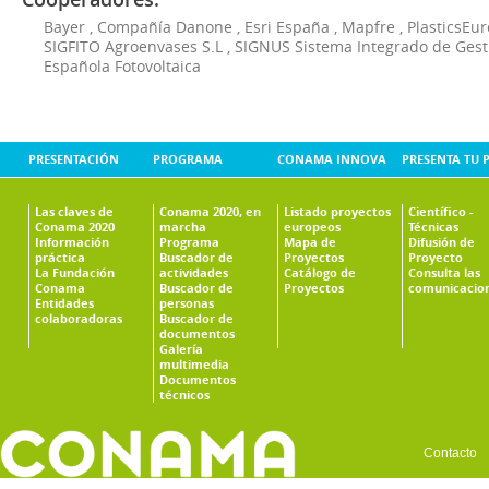
Bayer
,
Compañía Danone
,
Esri España
,
Mapfre
,
PlasticsEu
SIGFITO Agroenvases S.L
,
SIGNUS Sistema Integrado de Ges
Española Fotovoltaica
PRESENTACIÓN
PROGRAMA
CONAMA INNOVA
PRESENTA TU 
Las claves de
Conama 2020, en
Listado proyectos
Científico -
Conama 2020
marcha
europeos
Técnicas
Información
Programa
Mapa de
Difusión de
práctica
Buscador de
Proyectos
Proyecto
La Fundación
actividades
Catálogo de
Consulta las
Conama
Buscador de
Proyectos
comunicacio
Entidades
personas
colaboradoras
Buscador de
documentos
Galería
multimedia
Documentos
técnicos
Contacto