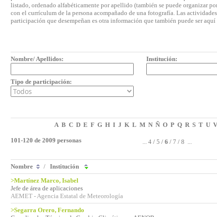
listado, ordenado alfabéticamente por apellido (también se puede organizar por 
con el currículum de la persona acompañado de una fotografía. Las actividades e
participación que desempeñan es otra información que también puede ser aquí
Nombre/ Apellidos:
Institución:
Tipo de participación:
A
B
C
D
E
F
G
H
I
J
K
L
M
N
Ñ
O
P
Q
R
S
T
U
101-120 de 2009 personas
...
4
/
5
/
6
/
7
/
8
...
Nombre
/
Institución
>Martínez Marco, Isabel
Jefe de área de aplicaciones
AEMET - Agencia Estatal de Meteorología
>Segarra Orero, Fernando