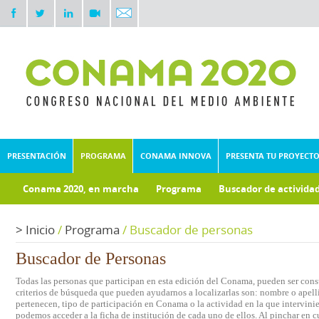
PRESENTACIÓN
PROGRAMA
CONAMA INNOVA
PRESENTA TU PROYECT
Conama 2020, en marcha
Programa
Buscador de activida
Documentos técnicos
>
Inicio
/
Programa
/
Buscador de personas
Buscador de Personas
Todas las personas que participan en esta edición del Conama, pueden ser consu
criterios de búsqueda que pueden ayudarnos a localizarlas son: nombre o apelli
pertenecen, tipo de participación en Conama o la actividad en la que intervini
podemos acceder a la ficha de institución de cada uno de ellos. Al pinchar en c