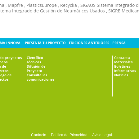
ña
,
Mapfre
,
PlasticsEurope
,
Recyclia
,
SIGAUS Sistema Integrado d
stema Integrado de Gestión de Neumáticos Usados
,
SIGRE Medica
MA INNOVA
PRESENTA TU PROYECTO
EDICIONES ANTERIORES
PRENSA
ado proyectos
Científico -
Contacta
peos
Técnicas
Materiales
 de
Difusión de
Boletines
ectos
Proyecto
informativos
logo de
Consulta las
Noticias
ectos
comunicaciones
Contacto
Política de Privacidad
Aviso Legal