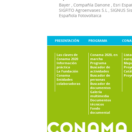
Bayer
,
Compañía Danone
,
Esri Espa
SIGFITO Agroenvases S.L
,
SIGNUS Si
Española Fotovoltaica
PRESENTACIÓN
PROGRAMA
CONA
Las claves de
Conama 2020, en
List
Conama 2020
marcha
euro
Información
Programa
Mapa
práctica
Buscador de
Proy
La Fundación
actividades
Catá
Conama
Buscador de
Proy
Entidades
personas
colaboradoras
Buscador de
documentos
Galería
multimedia
Documentos
técnicos
Fondo
documental