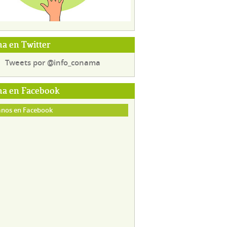
a en Twitter
Tweets por @info_conama
a en Facebook
nos en Facebook