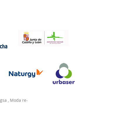
agsa
,
Moda re-