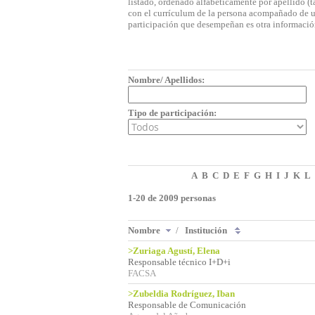
listado, ordenado alfabéticamente por apellido (t
con el currículum de la persona acompañado de una
participación que desempeñan es otra informació
Nombre/ Apellidos:
Tipo de participación:
A
B
C
D
E
F
G
H
I
J
K
L
1-20 de 2009 personas
Nombre
/
Institución
>Zuriaga Agustí, Elena
Responsable técnico I+D+i
FACSA
>Zubeldia Rodríguez, Iban
Responsable de Comunicación