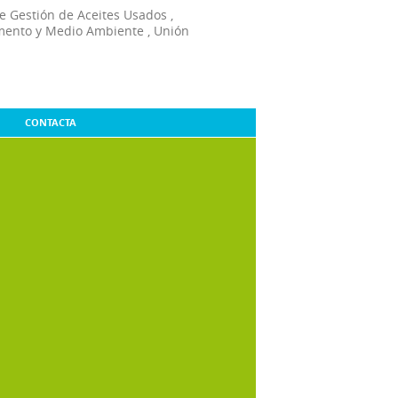
e Gestión de Aceites Usados
,
mento y Medio Ambiente
,
Unión
CONTACTA