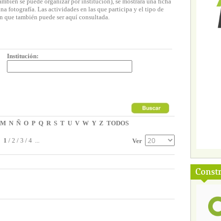
ambién se puede organizar por institución), se mostrará una ficha
 fotografía. Las actividades en las que participa y el tipo de
n que también puede ser aquí consultada.
Institución:
M
N
Ñ
O
P
Q
R
S
T
U
V
W
Y
Z
TODOS
1
/
2
/
3
/
4
...
Ver
Const