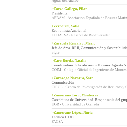
Aguas del Añarbe
>Zorzo Gallego, Pilar
Presidenta
AEBAM - Asociación Española de Basuras Marin
>Zerbarini, Sofia
Economista Ambiental
ECOACSA - Reserva de Biodiversidad
>Zarzuela Rescalvo, Mario
Jefe de Área. RRII, Comunicación y Sostenibilid
Sigre
>Zaro Borda, Natalia
Coordinadora de la oficina de Navarra. Agresta S
COIM - Colegio Oficial de Ingenieros de Montes
>Zarazaga Navarro, Sara
Comunicación
CIRCE - Centro de Investigación de Recursos y
>Zamorano Toro, Montserrat
Catedrática de Universidad. Responsable del gru
UGR - Universidad de Granada
>Zamorano López, Núria
Técnico I+D+i
FACSA