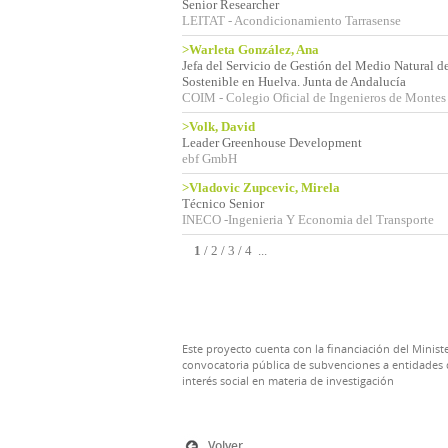
Senior Researcher
LEITAT - Acondicionamiento Tarrasense
>Warleta González, Ana
Jefa del Servicio de Gestión del Medio Natural d
Sostenible en Huelva. Junta de Andalucía
COIM - Colegio Oficial de Ingenieros de Montes
>Volk, David
Leader Greenhouse Development
ebf GmbH
>Vladovic Zupcevic, Mirela
Técnico Senior
INECO -Ingenieria Y Economia del Transporte
1
/
2
/
3
/
4
...
Este proyecto cuenta con la financiación del Ministe
convocatoria pública de subvenciones a entidades d
interés social en materia de investigación
Volver