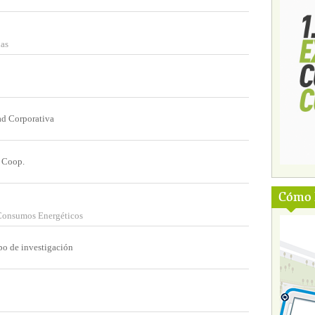
as
ad Corporativa
. Coop.
Cómo l
 Consumos Energéticos
po de investigación