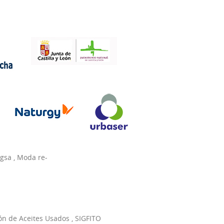
agsa
,
Moda re-
ón de Aceites Usados
,
SIGFITO