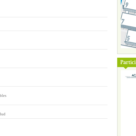
Partic
bles
alud