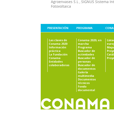
Agroenvases S.L
,
SIGNUS Sistema In
Fotovoltaica
PRESENTACIÓN
PROGRAMA
CONA
Las claves de
Conama 2020, en
List
Conama 2020
marcha
euro
Información
Programa
Mapa
práctica
Buscador de
Proy
La Fundación
actividades
Catá
Conama
Buscador de
Proy
Entidades
personas
colaboradoras
Buscador de
documentos
Galería
multimedia
Documentos
técnicos
Fondo
documental