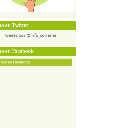
a en Twitter
Tweets por @info_conama
a en Facebook
nos en Facebook