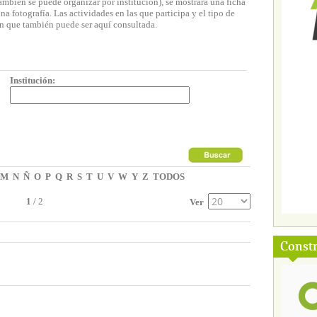
ambién se puede organizar por institución), se mostrará una ficha
 fotografía. Las actividades en las que participa y el tipo de
n que también puede ser aquí consultada.
Institución:
M
N
Ñ
O
P
Q
R
S
T
U
V
W
Y
Z
TODOS
1
/
2
Ver
Const