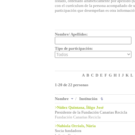
listado, ordenado alfabéticamente por apellido (t
con el currículum de la persona acompañado de una
participación que desempeñan es otra informació
Nombre/ Apellidos:
Tipo de participación:
A
B
C
D
E
F
G
H
I
J
K
L
1-20 de 22 personas
Nombre
/
Institución
>Núñez Quintana, Íñigo José
Presidente de la Fundación Canarias Recicla
Fundación Canarias Recicla
>Nubiola Orriols, Núria
Socia fundadora