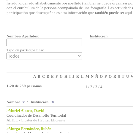
listado, ordenado alfabéticamente por apellido (también se puede organizar por 
con el currículum de la persona acompañado de una fotografía. Las actividades e
participación que desempeñan es otra información que también puede ser aquí
Nombre/ Apellidos:
Institución:
Tipo de participación:
A
B
C
D
E
F
G
H
I
J
K
L
M
N
Ñ
O
P
Q
R
S
T
U
1-20 de 259 personas
1
/
2
/
3
/
4
...
Nombre
/
Institución
>Muriel Alonso, David
Coordinador de Desarrollo Territorial
AEICE - Clúster de Hábitat Eficiente
>Murga Fernández, Rubén