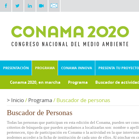
PRESENTACIÓN
PROGRAMA
CONAMA INNOVA
PRESENTA TU PROYECT
Conama 2020, en marcha
Programa
Buscador de activida
Documentos técnicos
>
Inicio
/
Programa
/
Buscador de personas
Buscador de Personas
Todas las personas que participan en esta edición del Conama, pueden ser consu
criterios de búsqueda que pueden ayudarnos a localizarlas son: nombre o apelli
pertenecen, tipo de participación en Conama o la actividad en la que intervini
podemos acceder a la ficha de institución de cada uno de ellos. Al pinchar en c