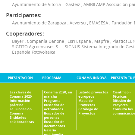
Ayuntamiento de Vitoria – Gasteiz
,
AMBILAMP Asociación para
Participantes:
Ayuntamiento de Zaragoza
,
Aeversu
,
EMASESA
,
Fundación 
Cooperadores:
Bayer
,
Compañía Danone
,
Esri España
,
Mapfre
,
PlasticsEu
SIGFITO Agroenvases S.L
,
SIGNUS Sistema Integrado de Ges
Española Fotovoltaica
PRESENTACIÓN
PROGRAMA
CONAMA INNOVA
PRESENTA TU 
Las claves de
Conama 2020, en
Listado proyectos
Científico -
Conama 2020
marcha
europeos
Técnicas
Información
Programa
Mapa de
Difusión de
práctica
Buscador de
Proyectos
Proyecto
La Fundación
actividades
Catálogo de
Consulta las
Conama
Buscador de
Proyectos
comunicacio
Entidades
personas
colaboradoras
Buscador de
documentos
Galería
multimedia