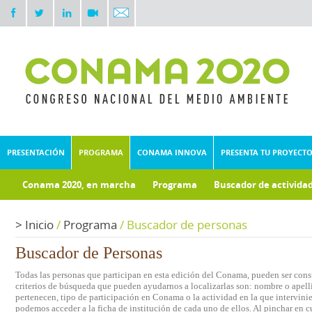
PRESENTACIÓN
PROGRAMA
CONAMA INNOVA
PRESENTA TU PROYECT
Conama 2020, en marcha
Programa
Buscador de activida
Documentos técnicos
Fondo documental
>
Inicio
/
Programa
/
Buscador de personas
Buscador de Personas
Todas las personas que participan en esta edición del Conama, pueden ser consu
criterios de búsqueda que pueden ayudarnos a localizarlas son: nombre o apelli
pertenecen, tipo de participación en Conama o la actividad en la que intervini
podemos acceder a la ficha de institución de cada uno de ellos. Al pinchar en c