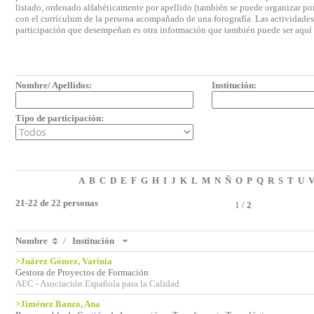
listado, ordenado alfabéticamente por apellido (también se puede organizar por 
con el currículum de la persona acompañado de una fotografía. Las actividades e
participación que desempeñan es otra información que también puede ser aquí
Nombre/ Apellidos:
Institución:
Tipo de participación:
A
B
C
D
E
F
G
H
I
J
K
L
M
N
Ñ
O
P
Q
R
S
T
U
21-22 de 22 personas
1
/
2
Nombre
/
Institución
>Juárez Gómez, Varinia
Gestora de Proyectos de Formación
AEC - Asociación Española para la Calidad
>Jiménez Banzo, Ana