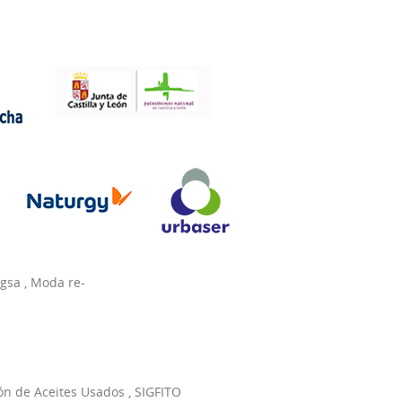
agsa
,
Moda re-
ón de Aceites Usados
,
SIGFITO