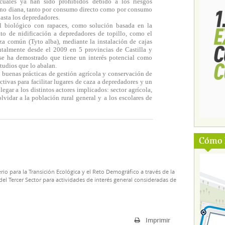
 cuales ya han sido prohibidos debido a los riesgos
s no diana, tanto por consumo directo como por consumo
hasta los depredadores.
ol biológico con rapaces, como solución basada en la
rato de nidificación a depredadores de topillo, como el
za común (Tyto alba), mediante la instalación de cajas
ntalmente desde el 2009 en 5 provincias de Castilla y
se ha demostrado que tiene un interés potencial como
tudios que lo abalan.
 buenas prácticas de gestión agrícola y conservación de
ctivas para facilitar lugares de caza a depredadores y un
egar a los distintos actores implicados: sector agrícola,
lvidar a la población rural general y a los escolares de
Cómo l
rio para la Transición Ecológica y el Reto Demográfico a través de la
el Tercer Sector para actividades de interés general consideradas de
Imprimir