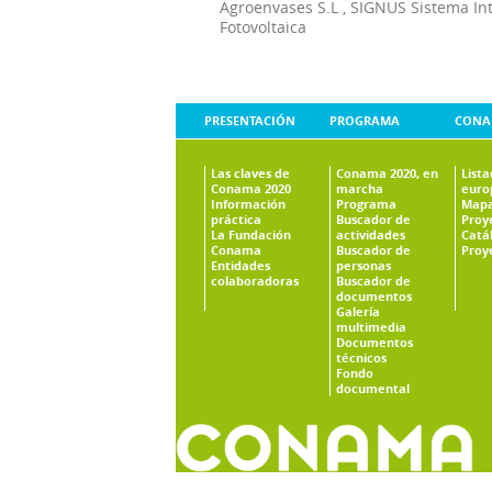
Agroenvases S.L
,
SIGNUS Sistema In
Fotovoltaica
PRESENTACIÓN
PROGRAMA
CONA
Las claves de
Conama 2020, en
List
Conama 2020
marcha
euro
Información
Programa
Mapa
práctica
Buscador de
Proy
La Fundación
actividades
Catá
Conama
Buscador de
Proy
Entidades
personas
colaboradoras
Buscador de
documentos
Galería
multimedia
Documentos
técnicos
Fondo
documental