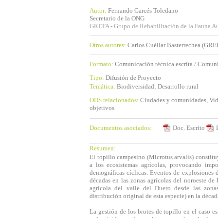
Autor:
Fernando Garcés Toledano
Secretario de la ONG
GREFA - Grupo de Rehabilitación de la Fauna A
Otros autores:
Carlos Cuéllar Basterrechea (GRE
Formato:
Comunicación técnica escrita / Comuni
Tipo:
Difusión de Proyecto
Temática:
Biodiversidad; Desarrollo rural
ODS relacionados:
Ciudades y comunidades, Vida 
objetivos
Documentos asociados:
Doc. Escrito
Resumen:
El topillo campesino (Microtus arvalis) constit
a los ecosistemas agrícolas, provocando impo
demográficas cíclicas. Eventos de explosiones d
décadas en las zonas agrícolas del noroeste de 
agrícola del valle del Duero desde las zonas
distribución original de esta especie) en la décad
La gestión de los brotes de topillo en el caso 