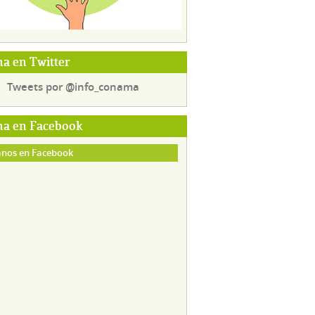
a en Twitter
Tweets por @info_conama
a en Facebook
nos en Facebook