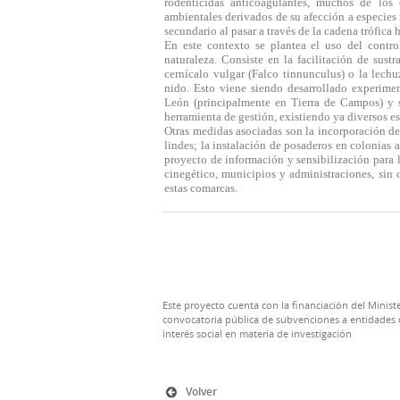
rodenticidas anticoagulantes, muchos de los
ambientales derivados de su afección a especie
secundario al pasar a través de la cadena trófica 
En este contexto se plantea el uso del contr
naturaleza. Consiste en la facilitación de sust
cernícalo vulgar (Falco tinnunculus) o la lechu
nido. Esto viene siendo desarrollado experime
León (principalmente en Tierra de Campos) y 
herramienta de gestión, existiendo ya diversos es
Otras medidas asociadas son la incorporación de
lindes; la instalación de posaderos en colonias a
proyecto de información y sensibilización para ll
cinegético, municipios y administraciones, sin o
estas comarcas.
Este proyecto cuenta con la financiación del Ministe
convocatoria pública de subvenciones a entidades d
interés social en materia de investigación
Volver