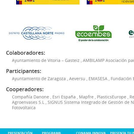
Colaboradores:
Ayuntamiento de Vitoria – Gasteiz
,
AMBILAMP Asociación para
Participantes:
Ayuntamiento de Zaragoza
,
Aeversu
,
EMASESA
,
Fundación 
Cooperadores:
Compañía Danone
,
Esri España
,
Mapfre
,
PlasticsEurope
,
Re
Agroenvases S.L
,
SIGNUS Sistema Integrado de Gestión de 
Fotovoltaica
PRESENTACIÓN
PROGRAMA
CONAMA INNOVA
PRESENTA TU 