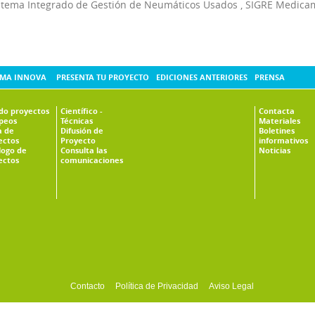
stema Integrado de Gestión de Neumáticos Usados
,
SIGRE Medica
MA INNOVA
PRESENTA TU PROYECTO
EDICIONES ANTERIORES
PRENSA
ado proyectos
Científico -
Contacta
peos
Técnicas
Materiales
 de
Difusión de
Boletines
ectos
Proyecto
informativos
logo de
Consulta las
Noticias
ectos
comunicaciones
Contacto
Política de Privacidad
Aviso Legal