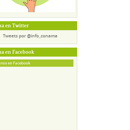
a en Twitter
Tweets por @info_conama
a en Facebook
nos en Facebook