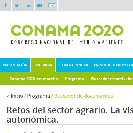
PRESENTACIÓN
PROGRAMA
CONAMA INNOVA
PRESENTA TU PROYECT
Conama 2020, en marcha
Programa
Buscador de activida
Documentos técnicos
Fondo documental
>
Inicio
/
Programa
/
Buscador de documentos
Retos del sector agrario. La vi
autonómica.