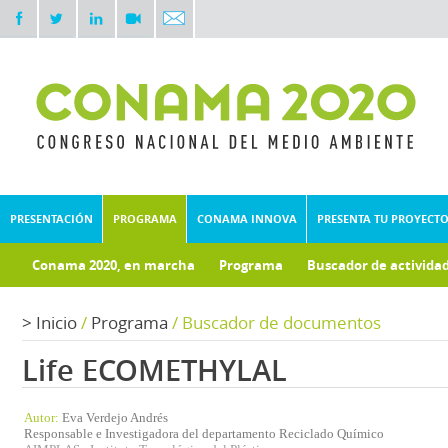
PRESENTACIÓN
PROGRAMA
CONAMA INNOVA
PRESENTA TU PROYECT
Conama 2020, en marcha
Programa
Buscador de activida
Documentos técnicos
Fondo documental
>
Inicio
/
Programa
/
Buscador de documentos
Life ECOMETHYLAL
Autor:
Eva Verdejo Andrés
Responsable e Investigadora del departamento Reciclado Químico