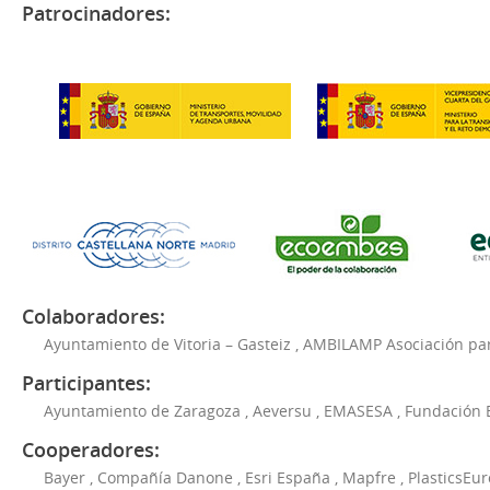
Patrocinadores:
Colaboradores:
Ayuntamiento de Vitoria – Gasteiz
,
AMBILAMP Asociación para
Participantes:
Ayuntamiento de Zaragoza
,
Aeversu
,
EMASESA
,
Fundación 
Cooperadores:
Bayer
,
Compañía Danone
,
Esri España
,
Mapfre
,
PlasticsEu