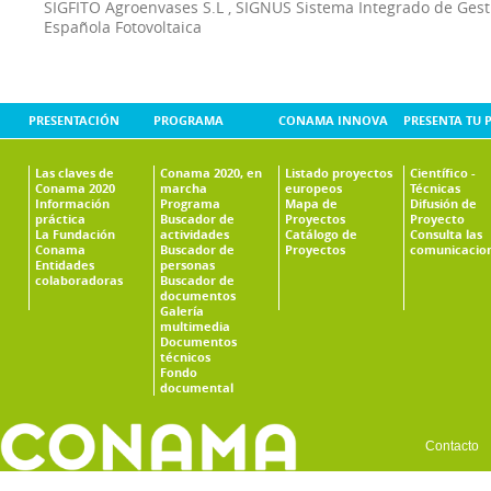
SIGFITO Agroenvases S.L
,
SIGNUS Sistema Integrado de Ges
Española Fotovoltaica
PRESENTACIÓN
PROGRAMA
CONAMA INNOVA
PRESENTA TU 
Las claves de
Conama 2020, en
Listado proyectos
Científico -
Conama 2020
marcha
europeos
Técnicas
Información
Programa
Mapa de
Difusión de
práctica
Buscador de
Proyectos
Proyecto
La Fundación
actividades
Catálogo de
Consulta las
Conama
Buscador de
Proyectos
comunicacio
Entidades
personas
colaboradoras
Buscador de
documentos
Galería
multimedia
Documentos
técnicos
Fondo
documental
Contacto