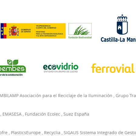
MBILAMP Asociación para el Reciclaje de la Iluminación
,
Grupo Tr
,
EMASESA
,
Fundación Ecolec
,
Suez España
pfre
,
PlasticsEurope
,
Recyclia
,
SIGAUS Sistema Integrado de Gesti