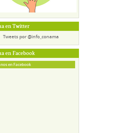
a en Twitter
Tweets por @info_conama
a en Facebook
nos en Facebook