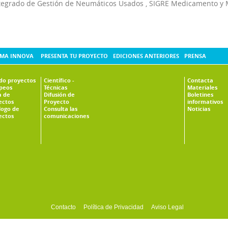
tegrado de Gestión de Neumáticos Usados
,
SIGRE Medicamento y 
MA INNOVA
PRESENTA TU PROYECTO
EDICIONES ANTERIORES
PRENSA
ado proyectos
Científico -
Contacta
peos
Técnicas
Materiales
 de
Difusión de
Boletines
ectos
Proyecto
informativos
logo de
Consulta las
Noticias
ectos
comunicaciones
Contacto
Política de Privacidad
Aviso Legal