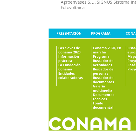
Agroenvases S.L
,
SIGNUS Sistema In
Fotovoltaica
PRESENTACIÓN
PROGRAMA
CONA
Las claves de
Conama 2020, en
List
Conama 2020
marcha
euro
Información
Programa
Mapa
práctica
Buscador de
Proy
La Fundación
actividades
Catá
Conama
Buscador de
Proy
Entidades
personas
colaboradoras
Buscador de
documentos
Galería
multimedia
Documentos
técnicos
Fondo
documental