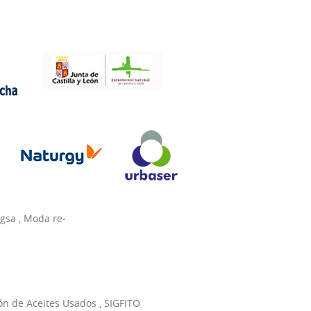
agsa
,
Moda re-
ón de Aceites Usados
,
SIGFITO