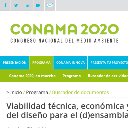
PRESENTACIÓN
PROGRAMA
CONAMA INNOVA
PRESENTA TU PROYECT
Conama 2020, en marcha
Programa
Buscador de activida
Documentos técnicos
Fondo documental
>
Inicio
/
Programa
/
Buscador de documentos
Viabilidad técnica, económica
del diseño para el (d)ensambl