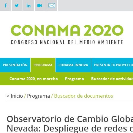
PRESENTACIÓN
PROGRAMA
CONAMA INNOVA
PRESENTA TU PROYECT
Conama 2020, en marcha
Programa
Buscador de activida
Documentos técnicos
Fondo documental
>
Inicio
/
Programa
/
Buscador de documentos
Observatorio de Cambio Globa
Nevada: Despliegue de redes 