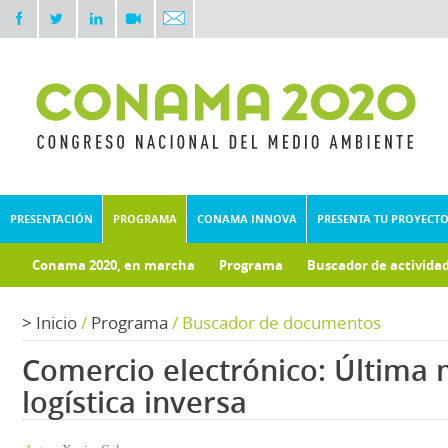
PRESENTACIÓN
PROGRAMA
CONAMA INNOVA
PRESENTA TU PROYECT
Conama 2020, en marcha
Programa
Buscador de activida
Documentos técnicos
Fondo documental
>
Inicio
/
Programa
/
Buscador de documentos
Comercio electrónico: Última m
logística inversa