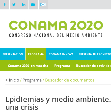
PRESENTACIÓN
PROGRAMA
CONAMA INNOVA
PRESENTA TU PROYECT
Conama 2020, en marcha
Programa
Buscador de activida
Documentos técnicos
Fondo documental
>
Inicio
/
Programa
/
Buscador de documentos
Epidfemias y medio ambiente.
una crisis