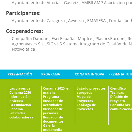
Ayuntamiento de Vitoria – Gasteiz
,
AMBILAMP Asociación para
Participantes:
Ayuntamiento de Zaragoza
,
Aeversu
,
EMASESA
,
Fundación 
Cooperadores:
Compañía Danone
,
Esri España
,
Mapfre
,
PlasticsEurope
,
Re
Agroenvases S.L
,
SIGNUS Sistema Integrado de Gestión de 
Fotovoltaica
PRESENTACIÓN
PROGRAMA
CONAMA INNOVA
PRESENTA TU 
Las claves de
Conama 2020, en
Listado proyectos
Científico -
Conama 2020
marcha
europeos
Técnicas
Información
Programa
Mapa de
Difusión de
práctica
Buscador de
Proyectos
Proyecto
La Fundación
actividades
Catálogo de
Consulta las
Conama
Buscador de
Proyectos
comunicacio
Entidades
personas
colaboradoras
Buscador de
documentos
Galería
multimedia