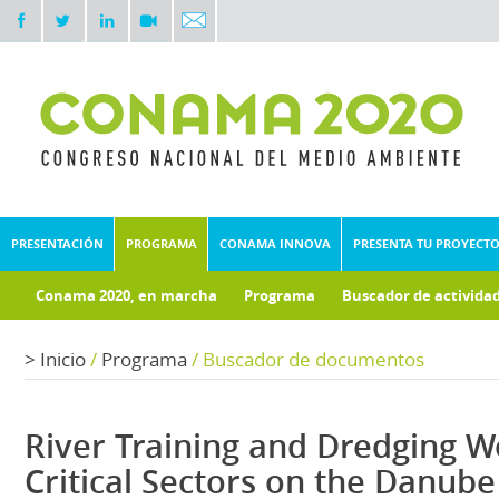
PRESENTACIÓN
PROGRAMA
CONAMA INNOVA
PRESENTA TU PROYECT
Conama 2020, en marcha
Programa
Buscador de activida
Documentos técnicos
Fondo documental
>
Inicio
/
Programa
/
Buscador de documentos
River Training and Dredging W
Critical Sectors on the Danube