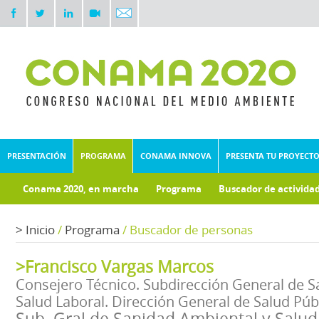
PRESENTACIÓN
PROGRAMA
CONAMA INNOVA
PRESENTA TU PROYECT
Conama 2020, en marcha
Programa
Buscador de activida
Documentos técnicos
Fondo documental
>
Inicio
/
Programa
/
Buscador de personas
>Francisco Vargas Marcos
Consejero Técnico. Subdirección General de S
Salud Laboral. Dirección General de Salud Públ
Sub. Gral de Sanidad Ambiental y Salud