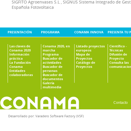
SIGFITO Agroenvases S.L
,
SIGNUS Sistema Integrado de Ges
Española Fotovoltaica
PRESENTACIÓN
PROGRAMA
CONAMA INNOVA
PRESENTA TU 
Las claves de
Conama 2020, en
Listado proyectos
Científico -
Conama 2020
marcha
europeos
Técnicas
Información
Programa
Mapa de
Difusión de
práctica
Buscador de
Proyectos
Proyecto
La Fundación
actividades
Catálogo de
Consulta las
Conama
Buscador de
Proyectos
comunicacio
Entidades
personas
colaboradoras
Buscador de
documentos
Galería
multimedia
Contacto
Desarrollado por:
Varadero Software Factory (VSF)