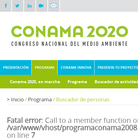
PRESENTACIÓN
PROGRAMA
CONAMA INNOVA
PRESENTA TU PROYECT
Conama 2020, en marcha
Programa
Buscador de activida
>
Inicio
/
Programa
/
Buscador de personas
Fatal error
: Call to a member function o
/var/www/vhost/programaconama2008.
on line
7