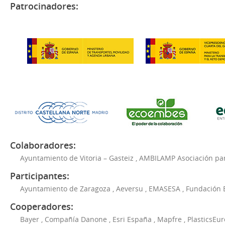
Patrocinadores:
Colaboradores:
Ayuntamiento de Vitoria – Gasteiz
,
AMBILAMP Asociación para
Participantes:
Ayuntamiento de Zaragoza
,
Aeversu
,
EMASESA
,
Fundación 
Cooperadores:
Bayer
,
Compañía Danone
,
Esri España
,
Mapfre
,
PlasticsEu