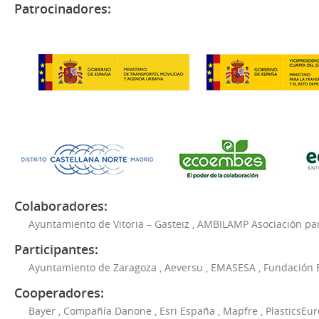
Patrocinadores:
Colaboradores:
Ayuntamiento de Vitoria – Gasteiz
,
AMBILAMP Asociación para
Participantes:
Ayuntamiento de Zaragoza
,
Aeversu
,
EMASESA
,
Fundación 
Cooperadores:
Bayer
,
Compañía Danone
,
Esri España
,
Mapfre
,
PlasticsEu