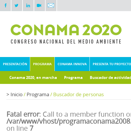
PRESENTACIÓN
PROGRAMA
CONAMA INNOVA
PRESENTA TU PROYECT
Conama 2020, en marcha
Programa
Buscador de activida
Documentos técnicos
Fondo documental
>
Inicio
/
Programa
/
Buscador de personas
Fatal error
: Call to a member function o
/var/www/vhost/programaconama2008.
on line
7