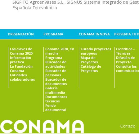
SIGFITO Agroenvases S.L
,
SIGNUS Sistema Integrado de Ges
Española Fotovoltaica
PRESENTACIÓN
PROGRAMA
CONAMA INNOVA
PRESENTA TU 
Las claves de
Conama 2020, en
Listado proyectos
Científico -
Conama 2020
marcha
europeos
Técnicas
Información
Programa
Mapa de
Difusión de
práctica
Buscador de
Proyectos
Proyecto
La Fundación
actividades
Catálogo de
Consulta las
Conama
Buscador de
Proyectos
comunicacio
Entidades
personas
colaboradoras
Buscador de
documentos
Galería
multimedia
Documentos
técnicos
Fondo
documental
Contacto