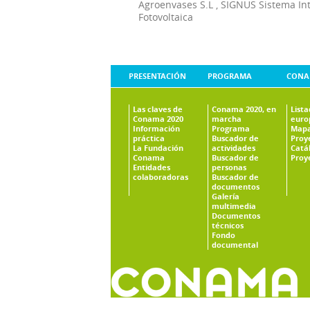
Agroenvases S.L
,
SIGNUS Sistema In
Fotovoltaica
PRESENTACIÓN
PROGRAMA
CONA
Las claves de
Conama 2020, en
List
Conama 2020
marcha
euro
Información
Programa
Mapa
práctica
Buscador de
Proy
La Fundación
actividades
Catá
Conama
Buscador de
Proy
Entidades
personas
colaboradoras
Buscador de
documentos
Galería
multimedia
Documentos
técnicos
Fondo
documental