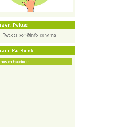
a en Twitter
Tweets por @info_conama
a en Facebook
nos en Facebook