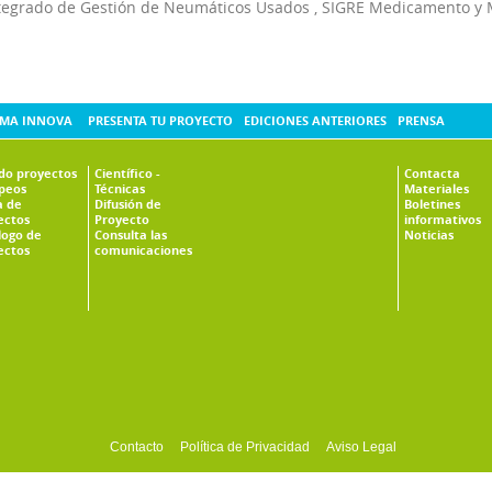
tegrado de Gestión de Neumáticos Usados
,
SIGRE Medicamento y 
MA INNOVA
PRESENTA TU PROYECTO
EDICIONES ANTERIORES
PRENSA
ado proyectos
Científico -
Contacta
peos
Técnicas
Materiales
 de
Difusión de
Boletines
ectos
Proyecto
informativos
logo de
Consulta las
Noticias
ectos
comunicaciones
Contacto
Política de Privacidad
Aviso Legal