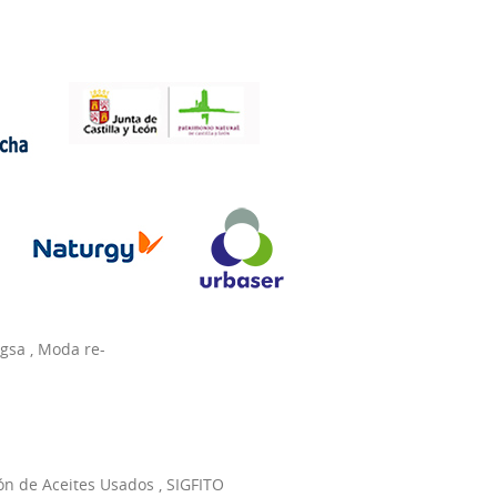
agsa
,
Moda re-
ón de Aceites Usados
,
SIGFITO