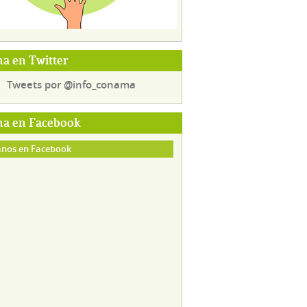
a en Twitter
Tweets por @info_conama
a en Facebook
nos en Facebook