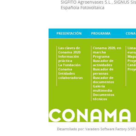
SIGFITO Agroenvases S.L
,
SIGNUS Si
Española Fotovoltaica
PRESENTACIÓN
PROGRAMA
CONA
Las claves de
Conama 2020, en
List
Conama 2020
marcha
euro
Información
Programa
Mapa
práctica
Buscador de
Proy
La Fundación
actividades
Catá
Conama
Buscador de
Proy
Entidades
personas
colaboradoras
Buscador de
documentos
Galería
multimedia
Documentos
técnicos
Desarrollado por:
Varadero Software Factory (VSF)