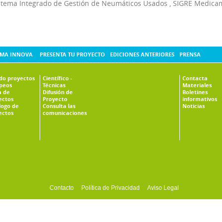
stema Integrado de Gestión de Neumáticos Usados
,
SIGRE Medica
MA INNOVA
PRESENTA TU PROYECTO
EDICIONES ANTERIORES
PRENSA
ado proyectos
Científico -
Contacta
peos
Técnicas
Materiales
 de
Difusión de
Boletines
ectos
Proyecto
informativos
logo de
Consulta las
Noticias
ectos
comunicaciones
Contacto
Política de Privacidad
Aviso Legal