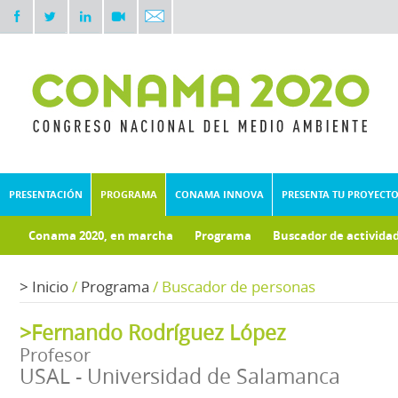
PRESENTACIÓN
PROGRAMA
CONAMA INNOVA
PRESENTA TU PROYECT
Conama 2020, en marcha
Programa
Buscador de activida
Documentos técnicos
Fondo documental
>
Inicio
/
Programa
/
Buscador de personas
>Fernando Rodríguez López
Profesor
USAL - Universidad de Salamanca